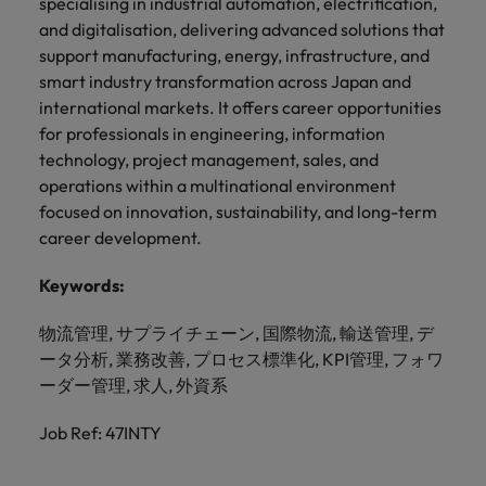
specialising in industrial automation, electrification,
and digitalisation, delivering advanced solutions that
support manufacturing, energy, infrastructure, and
smart industry transformation across Japan and
international markets. It offers career opportunities
for professionals in engineering, information
technology, project management, sales, and
operations within a multinational environment
focused on innovation, sustainability, and long-term
career development.
Keywords:
物流管理, サプライチェーン, 国際物流, 輸送管理, デ
ータ分析, 業務改善, プロセス標準化, KPI管理, フォワ
ーダー管理, 求人, 外資系
Job Ref: 47INTY