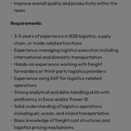
きます。
くださ
自動車
秘書/ビ
M&A ア
Improve overall quality and productivity within the
い。
ジネスサ
ドバイザ
マレーシア
team
ベトナム
自動車分
M&A アドバイザリー & コンサルティング
ポート
リー & コ
野につい
Requirements
:
ンサルテ
てご紹介
秘書/ビジ
ィング
します。
ネスサポ
3-5 years of experience in B2B logistics, supply
ート分野
M&A アド
chain, or trade-related functions
について
バイザリ
Experience managing logistics execution including
ご紹介し
ー & コン
international and domestic transportation
ます。
サルティ
Hands-on experience working with freight
ング分野
forwarders or third-party logistics providers
について
ご紹介し
Experience using SAP for logistics-related
ます。
operations
Strong analytical and data-handling skills with
proficiency in Excel and/or Power BI
Solid understanding of logistics operations
including air, ocean, and inland transportation
Basic knowledge of freight cost structures and
logistics pricing mechanisms