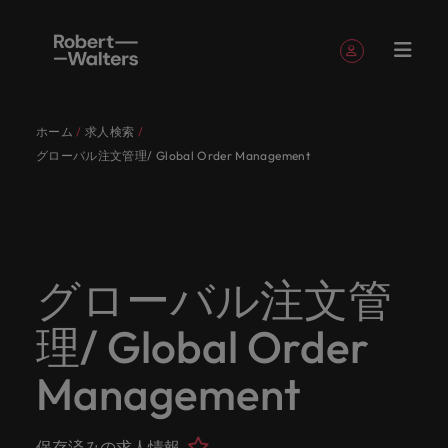
簡単登録
個人情報
ホーム
求人検索
English
求人
転職希望
採用担当
お役立ち
会社概要
お問い合
経理/財
転職アド
人材紹介
Eブック＆
当社のス
国内拠点
アウトソ
海外拠点
日本に帰
投資家情
メーカー
転職ア
タレン
ヘルスケ
グローバル注文管理/ Global Order Management
Japanese
キャリア相談
キャリア相談
キャリア相談
キャリア相談
キャリア相談
キャリア相談
採用担当者の方
採用担当者の方
採用担当者の方
採用担当者の方
採用担当者の方
採用担当者の方
者
者
コンテン
わせ
務
バイス
ホワイト
トーリー
ーシング
国して働
報
（電気/
ドバイ
ト・アド
ア
ログイン
マイ・アプリケーション
求人
各業界の
ロバー
正社員採
東京
アフリカ
ツ
ペーパー
くなら
電子/機
ス
バイザリ
各業界のスペシャリストがあなたの声に耳を傾け、
経理/財務
外資系・
当社の歴
ロバー
ヘルスケ
用
スペシャ
45以上の
当社は各
ト・ウォ
当社はグ
採用代行
ロ
械）
ー
フォローする
保存済みの求人情報とアラート
分野につ
日系グロ
史やミッ
大阪
オーストラリア
ト・ウォ
ア分野に
国内のグローバル企業からベンチャー企業まで、さ
最新の調査
あなたの
あなたの
（RPO）
リストが
業界に精
企業のニ
採用担当
ルターズ
ローバル
転職希望者
バ
いてご紹
ーバル企
エグゼク
ション・
ルター
ついてご
やレポー
海外経験
キャリア
まざまな企業にご紹介します。共にキャリアの新た
メーカー
あなたの
通したプ
ーズに合
者や転職
は「企
でありな
45以上の業界に精通したプロが、正社員、派遣社
マーケッ
ー
ベルギー
介しま
業への
ティブサ
価値観を
ズ・グル
紹介しま
ト、知見を
アウトソ
を日本で
をサポー
（電気/電
な一章を開きましょう。
グローバル注文管
サインアウト
ト・イン
声に耳を
ロが、正
った迅速
希望者の
業」そし
がら、日
員、契約社員など雇用形態を問わず、あなたのスキ
ト・
す。
『転職ア
ーチ
ご紹介し
ープの最
す。
採用担当者
ご紹介しま
ーシング
活かして
トしま
子/機械）
テリジェ
カナダ
傾け、国
社員、派
かつ効率
方に向け
て「働く
本に根ざ
ルが活きる場所へと導きます。
ウ
ドバイ
ます。
新の投資
す。
みません
す。
当社は各企業のニーズに合った迅速かつ効率的な採
求人を見る
分野につ
ンス
理/ Global Order
インター
内のグロ
遣社員、
的な採用
た最新情
人」のス
したビジ
ス』を掲
家情報を
ォ
か？
いてご紹
用ソリューションを提供しており、国内のグローバ
チリ
お役立ちコンテンツ
詳しく見る
ナショナ
載してお
ご覧いた
ーバル企
契約社員
ソリュー
報や市場
トーリー
ネスを展
ル
介しま
人材育成
ル企業からベンチャー企業まで、さまざまな企業よ
ポッドキ
採用ア
採用担当者や転職希望者の方に向けた最新情報や市
Management
ル・キャ
ります。
だけま
業からベ
など雇用
ションを
トレン
を大切に
開してい
経理/財務
す。
タ
中国
り高い信頼を獲得しています。各種サービスやリソ
ャスト
ドバイ
リア・マ
場トレンド、アイデアをお届けします。
す。
会社概要
女性リー
ンチャー
形態を問
提供して
ド、アイ
していま
ます。ぜ
ー
転職アドバイス
ースをぜひご覧ください。
ネジメン
ス
フランス
ダーシッ
ロバート・ウォルターズは「企業」そして「働く
ビジネスリ
キャリア
お知り合
企業ま
わず、あ
おり、国
デアをお
す。
ひ採用に
ズ
人事
金融
法務/コ
すべて見る
ト
メーカー（電気/電子/機械）
保存済みの求人情報
プ推進プ