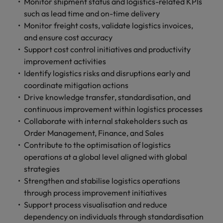
します。
Monitor shipment status and logistics-related KPIs
ジェンス
ケティン
進プログラム
「体験」で差がつく時代の採用戦略
る
カナダ
ポルトガル
す。
よくあるご質問
み
き
IT
グ、ITに
such as lead time and on-time delivery
ロバー
シンガポール
ま
いたるま
人材育成
転職アドバイス
ト・ウォ
Monitor freight costs, validate logistics invoices,
チリ
当社は
シンガポール
せ
IT
税務/監
エネルギ
で、多岐
ルターズ
英国大学院卒トップリーダーに学ぶ
ESG活動
and ensure cost accuracy
採用アドバイス
韓国
税務/監査保証
ん
にわたる
査保証
ー
は「企
を通して
中国
韓国
グローバルキャリア
Support cost control initiatives and productivity
採用・転職市場動向2026：サプラ
IT分野に
専門分野
か？
業」そし
スペイン
世界中の
ついてご
improvement activities
イチェーン、物流、購買
税務/監査
エネルギ
を取り扱
て「働く
人々や環
フランス
スペイン
エネルギー
紹介しま
保証分野
ー分野に
Identify logistics risks and disruptions early and
転職アドバイス
っていま
人」のス
スイス
境に貢献
す。
について
ついてご
coordinate mitigation actions
女性管理職を取り巻く現状と求めら
す。
詳
トーリー
していま
採用アドバイス
ドイツ
スイス
ご紹介し
紹介しま
台湾
Drive knowledge transfer, standardisation, and
れる人物像とは？管理職になるメリ
を大切に
し
す。
デジタル
採用・転職市場動向2026：エネル
ます。
す。
していま
continuous improvement within logistics processes
ットも紹介
く
香港
英文履歴
台湾
ギー、インフラ
タイ
す。
Collaborate with internal stakeholders such as
見
書メーカ
デジタル
リテー
化学
リテール/小売
Order Management, Finance, and Sales
インドネシア
タイ
る
オランダ
ー
ル/小売
ロバート・ウォルターズで働く
Contribute to the optimisation of logistics
よくある
デジタル
化学分野
フォーム
アイルランド
中東
オランダ
operations at a global level aligned with global
ご質問
分野につ
について
リテール/
化学
ロバート・ウォルターズ・ジャパンで
に簡単入
いてご紹
ご紹介し
strategies
小売分野
働きませんか？
力をする
マイアカ
イギリス
イタリア
中東
介しま
ます。
について
Strengthen and stabilise logistics operations
だけで、
ウントに
す。
自動車
ご紹介し
through process improvement initiatives
アメリカ
詳しく見る
英文履歴
関するよ
インド
イギリス
ます。
Support process visualisation and reduce
書を作る
くある質
ベトナム
ことがで
問をご覧
dependency on individuals through standardisation
日本
アメリカ
秘書/ビジネスサポート