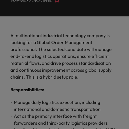
ーダーや採
パートナ
多様性、
人」のストーリーを大切にしています。
効果的な
相談
い紹介キ
で、さま
なたのス
内のグロ
届けしま
関してご
詳しく見る
で
お問い合わせ
ンプライ
ドイツ
ログラム
詳しく見
人事分野
用のエキス
金融分野
日本に帰国して働くなら
採用活動
ーシップ
平等性、
派遣・契
ャンペー
ざまな企
キルが活
ーバル企
す。
相談くだ
働
当社はグローバルでありながら、日本に根ざしたビ
アンス
あなたの
について
パートを招
について
詳しく見る
る
を行うた
約社員採
インクル
Eブック＆ホワイトペーパー
ン
ヘルスケア
業にご紹
きる場所
業からベ
さい。
香港
く
ジネスを展開しています。ぜひ採用に関してご相談
将来のキ
当社がパ
人材紹介
ご紹介し
いたポッド
ご紹介し
めのリソ
すべて見
用
法務/コン
ージョン
介しま
へと導き
ンチャー
ャリアを
ートナー
ください。
キャリア相談
ます。
キャストシ
ます。
ロバー
ースやア
プライア
る
国内拠点
インドネシア
ロ
す。共に
ます。
企業ま
プロに相
シップを
リーズ
当社のストーリー
ト・ウォ
多様性や
ドバイス
転職アドバイス
正社員採用
派遣・契約社員採用
ンス分野
人事
問い合わ
バ
A multinational industrial technology company is
国内拠点問い合わせ先
談しませ
結んでい
キャリア
で、さま
「Powering
ルターズ
平等性が
をご紹介
アイルランド
について
詳しく見
せ先
ー
お知り合い紹介キャンペーン
looking for a Global Order Management
んか？
る人々や
Potential」
の新たな
ざまな企
にお知り
大切にさ
します。
ご紹介し
エグゼクティブサーチ
ト・
る
投資家情報
組織につ
professional. The selected candidate will manage
をお楽しみ
ポッドキャスト
イタリア
合いを紹
れ、すべ
金融
一章を開
業より高
ます。
国内拠点
いてご紹
ウ
ください。
end-to-end logistics operations, ensure efficient
介して転
ての人が
きましょ
い信頼を
インターナショナル・
給与調査
介しま
インド
ォ
職をサポ
尊重され
material flows, and drive process standardisation
キャリア・マネジメン
う。
獲得して
パートナーシップ
マーケテ
サプライ
営業
東京
す。
大阪
採用アドバイス
法務/コンプライアンス
ル
ートしま
る環境作
ト
and continuous improvement across global supply
ウェビナ
給与調
います。
日本
ィング
チェー
せんか？
りのため
タ
求人を見
営業分野
当社の専門分野
chains. This is a hybrid setup role.
ー
査
各種サー
ン/物流/
に当社は
海外拠点
ー
アウトソーシング
について
多様性、平等性、インクルージョン
る
マーケテ
マレーシア
ウェビナー
マーケティング
ビスやリ
取り組ん
購買
業界の専門
あなたの
ズ・
ご紹介し
ィング分
給与調査
当社の専
Responsibilities
:
ソースを
でいま
家が情報や
業界の採
英文履歴書メーカー
ます。
ジ
アフリカ
メキシコ
野につい
メキシコ
採用代行（RPO）
門分野
アウトソーシング
サプライ
す。
ぜひご覧
あなたの
最新のトレ
用・給与
企業と転職者ストーリー
給与調査
てご紹介
ャ
サプライチェーン/物流/購買
Manage daily logistics execution, including
チェーン/
業界の採
ンドをシェ
動向を詳
くださ
ニュージーランド
経理/財務
オーストラリア
します。
ニュージーランド
パ
物流/購買
international and domestic transportation
タレント・アドバイザリー
用・給与
アします。
しく解説
から金
転職アドバイス
い。
企業と転
ESG・社
ン
分野につ
Act as the primary interface with freight
ESG・社会貢献への取り組み
動向を詳
フィリピン
します。
融、人
営業
ベルギー
フィリピン
MBAホルダーのキャリア形成につい
職者スト
会貢献へ
いてご紹
で
forwarders and third-party logistics providers
しく解説
採用アドバイス
詳しく見
マーケット・インテリ
事、マー
女性リーダーシップ推
て
介しま
ーリー
の取り組
働
ポルトガル