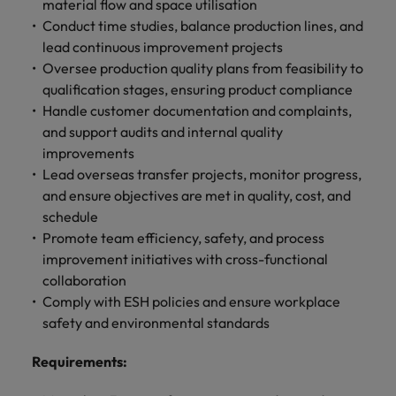
します。
ジェンス
material flow and space utilisation
ケティン
進プログラム
「体験」で差がつく時代の採用戦略
る
カナダ
ポルトガル
す。
よくあるご質問
み
き
IT
グ、ITに
Conduct time studies, balance production lines, and
ロバー
シンガポール
ま
いたるま
人材育成
転職アドバイス
ト・ウォ
チリ
lead continuous improvement projects
当社は
シンガポール
せ
IT
税務/監
エネルギ
で、多岐
ルターズ
英国大学院卒トップリーダーに学ぶ
ESG活動
採用アドバイス
Oversee production quality plans from feasibility to
韓国
税務/監査保証
ん
にわたる
査保証
ー
は「企
を通して
中国
韓国
グローバルキャリア
採用・転職市場動向2026：サプラ
qualification stages, ensuring product compliance
IT分野に
専門分野
か？
業」そし
スペイン
世界中の
ついてご
イチェーン、物流、購買
Handle customer documentation and complaints,
税務/監査
エネルギ
を取り扱
て「働く
人々や環
フランス
スペイン
エネルギー
紹介しま
保証分野
ー分野に
転職アドバイス
and support audits and internal quality
っていま
人」のス
スイス
境に貢献
す。
について
ついてご
女性管理職を取り巻く現状と求めら
improvements
す。
詳
トーリー
していま
採用アドバイス
ドイツ
スイス
ご紹介し
紹介しま
台湾
れる人物像とは？管理職になるメリ
Lead overseas transfer projects, monitor progress,
を大切に
し
す。
デジタル
採用・転職市場動向2026：エネル
ます。
す。
していま
ットも紹介
and ensure objectives are met in quality, cost, and
く
香港
英文履歴
台湾
ギー、インフラ
タイ
す。
schedule
見
書メーカ
デジタル
リテー
化学
リテール/小売
インドネシア
タイ
Promote team efficiency, safety, and process
る
オランダ
ー
ル/小売
ロバート・ウォルターズで働く
よくある
improvement initiatives with cross-functional
デジタル
化学分野
フォーム
アイルランド
中東
オランダ
ご質問
collaboration
分野につ
について
リテール/
化学
ロバート・ウォルターズ・ジャパンで
に簡単入
いてご紹
ご紹介し
Comply with ESH policies and ensure workplace
小売分野
働きませんか？
力をする
マイアカ
イギリス
イタリア
中東
介しま
ます。
について
safety and environmental standards
だけで、
ウントに
す。
自動車
ご紹介し
アメリカ
詳しく見る
英文履歴
関するよ
インド
イギリス
ます。
Requirements
:
書を作る
くある質
ベトナム
ことがで
問をご覧
日本
アメリカ
秘書/ビジネスサポート