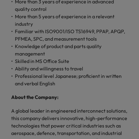
More than 3 years of experience in advanced
きます。
くださ
自動車
秘書/ビ
M&A ア
い。
quality control
ジネスサ
ドバイザ
マレーシア
ベトナム
自動車分
M&A アドバイザリー & コンサルティング
More than 5 years of experience in a relevant
ポート
リー & コ
野につい
industry
ンサルテ
てご紹介
秘書/ビジ
Familiar with ISO9001/ISO TS16949, PPAP, APQP,
ィング
します。
ネスサポ
PFMEA, SPC, and measurement tools
ート分野
M&A アド
Knowledge of product and parts quality
について
バイザリ
management
ご紹介し
ー & コン
ます。
Skilled in MS Office Suite
サルティ
Ability and willingness to travel
ング分野
について
Professional level Japanese; proficient in written
ご紹介し
and verbal English
ます。
About the Company:
A global leader in engineered interconnect solutions,
this company delivers innovative, high-performance
technologies that power critical industries such as
aerospace, defence, transportation, and industrial