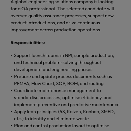
ーダーや採
パートナ
多様性、
A global engineering solutions company is looking
人」のストーリーを大切にしています。
効果的な
相談
い紹介キ
で、さま
なたのス
内のグロ
届けしま
関してご
詳しく見る
で
お問い合わせ
ンプライ
ドイツ
ログラム
詳しく見
人事分野
用のエキス
金融分野
日本に帰国して働くなら
採用活動
ーシップ
平等性、
for a QA professional. The selected candidate will
派遣・契
ャンペー
ざまな企
キルが活
ーバル企
す。
相談くだ
働
当社はグローバルでありながら、日本に根ざしたビ
アンス
あなたの
について
パートを招
について
詳しく見る
る
を行うた
約社員採
インクル
oversee quality assurance processes, support new
Eブック＆ホワイトペーパー
ン
ヘルスケア
業にご紹
きる場所
業からベ
さい。
香港
く
ジネスを展開しています。ぜひ採用に関してご相談
将来のキ
当社がパ
人材紹介
ご紹介し
いたポッド
ご紹介し
めのリソ
すべて見
用
法務/コン
ージョン
product introductions, and drive continuous
介しま
へと導き
ンチャー
ャリアを
ートナー
ください。
キャリア相談
ます。
キャストシ
ます。
ロバー
ースやア
プライア
る
国内拠点
インドネシア
ロ
improvement across production operations.
す。共に
ます。
企業ま
プロに相
シップを
リーズ
当社のストーリー
ト・ウォ
多様性や
ドバイス
転職アドバイス
正社員採用
派遣・契約社員採用
ンス分野
人事
問い合わ
バ
国内拠点問い合わせ先
談しませ
結んでい
キャリア
で、さま
「Powering
ルターズ
平等性が
をご紹介
アイルランド
について
詳しく見
せ先
ー
Responsibilities
:
お知り合い紹介キャンペーン
んか？
る人々や
Potential」
の新たな
ざまな企
にお知り
大切にさ
します。
ご紹介し
エグゼクティブサーチ
ト・
る
投資家情報
組織につ
をお楽しみ
ポッドキャスト
イタリア
合いを紹
れ、すべ
金融
一章を開
業より高
ます。
国内拠点
Support launch teams in NPI, sample production,
いてご紹
ウ
ください。
介して転
ての人が
きましょ
い信頼を
インターナショナル・
給与調査
介しま
and technical problem-solving throughout
インド
ォ
職をサポ
尊重され
キャリア・マネジメン
う。
獲得して
パートナーシップ
マーケテ
サプライ
営業
東京
す。
大阪
採用アドバイス
法務/コンプライアンス
ル
development and engineering phases
ートしま
る環境作
ト
ウェビナ
給与調
います。
日本
ィング
チェー
せんか？
りのため
タ
Prepare and update process documents such as
求人を見
営業分野
当社の専門分野
ー
査
各種サー
ン/物流/
に当社は
海外拠点
ー
アウトソーシング
PFMEA, Flow Chart, SOP, BOM, and routing
について
多様性、平等性、インクルージョン
る
マーケテ
マレーシア
ウェビナー
マーケティング
ビスやリ
取り組ん
購買
業界の専門
あなたの
ズ・
ご紹介し
Coordinate maintenance management to
ィング分
給与調査
当社の専
ソースを
でいま
家が情報や
業界の採
英文履歴書メーカー
ます。
ジ
アフリカ
メキシコ
野につい
メキシコ
standardise processes, optimise efficiency, and
採用代行（RPO）
門分野
アウトソーシング
サプライ
す。
ぜひご覧
あなたの
最新のトレ
用・給与
企業と転職者ストーリー
給与調査
てご紹介
ャ
サプライチェーン/物流/購買
implement preventive and predictive maintenance
チェーン/
業界の採
ンドをシェ
動向を詳
くださ
ニュージーランド
経理/財務
オーストラリア
します。
ニュージーランド
パ
物流/購買
Apply lean principles (5S, Kaizen, Kanban, SMED,
タレント・アドバイザリー
用・給与
アします。
しく解説
から金
転職アドバイス
い。
企業と転
ESG・社
ン
分野につ
etc.) to identify and eliminate waste
ESG・社会貢献への取り組み
動向を詳
フィリピン
します。
融、人
営業
ベルギー
フィリピン
MBAホルダーのキャリア形成につい
職者スト
会貢献へ
いてご紹
で
Plan and control production layout to optimise
しく解説
採用アドバイス
詳しく見
マーケット・インテリ
事、マー
女性リーダーシップ推
て
介しま
ーリー
の取り組
働
ポルトガル