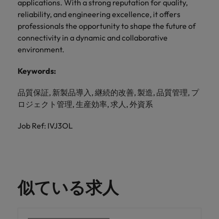
applications. With a strong reputation for quality,
reliability, and engineering excellence, it offers
professionals the opportunity to shape the future of
connectivity in a dynamic and collaborative
environment.
Keywords:
品質保証, 新製品導入, 継続的改善, 製造, 品質管理, プ
ロジェクト管理, 生産効率, 求人, 外資系
Job Ref: IVJ3OL
似ている求人