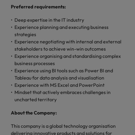
きます。
くださ
自動車
秘書/ビ
M&A ア
Preferred requirements:
い。
ジネスサ
ドバイザ
マレーシア
ベトナム
自動車分
M&A アドバイザリー & コンサルティング
ポート
リー & コ
野につい
Deep expertise in the IT industry
ンサルテ
てご紹介
Experience planning and executing business
秘書/ビジ
ィング
します。
ネスサポ
strategies
ート分野
Experience negotiating with internal and external
M&A アド
について
バイザリ
stakeholders to achieve win-win outcomes
ご紹介し
ー & コン
Experience organising and standardising complex
ます。
サルティ
business processes
ング分野
Experience using BI tools such as Power BI and
について
Tableau for data analysis and visualisation
ご紹介し
Experience with MS Excel and PowerPoint
ます。
Mindset that actively embraces challenges in
uncharted territory
About the Company:
This company is a global technology organisation
delivering innovative products and solutions for