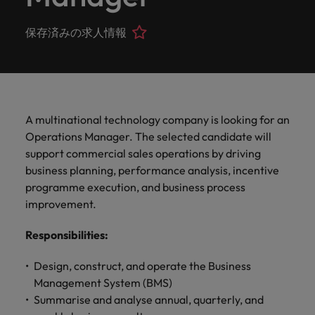
ーダーや採
パートナ
多様性、
人」のストーリーを大切にしています。
効果的な
相談
い紹介キ
で、さま
なたのス
内のグロ
届けしま
関してご
詳しく見る
で
お問い合わせ
ンプライ
ドイツ
ログラム
詳しく見
人事分野
用のエキス
金融分野
日本に帰国して働くなら
採用活動
ーシップ
平等性、
派遣・契
ャンペー
ざまな企
キルが活
ーバル企
す。
相談くだ
働
当社はグローバルでありながら、日本に根ざしたビ
アンス
あなたの
について
パートを招
について
詳しく見る
保存済みの求人情報
る
を行うた
約社員採
インクル
Eブック＆ホワイトペーパー
ン
ヘルスケア
業にご紹
きる場所
業からベ
さい。
香港
く
ジネスを展開しています。ぜひ採用に関してご相談
将来のキ
当社がパ
人材紹介
ご紹介し
いたポッド
ご紹介し
めのリソ
すべて見
用
法務/コン
ージョン
介しま
へと導き
ンチャー
ャリアを
ートナー
ください。
キャリア相談
ます。
キャストシ
ます。
ロバー
ースやア
プライア
る
国内拠点
インドネシア
ロ
す。共に
ます。
企業ま
プロに相
シップを
リーズ
当社のストーリー
ト・ウォ
多様性や
ドバイス
転職アドバイス
正社員採用
派遣・契約社員採用
ンス分野
人事
問い合わ
バ
国内拠点問い合わせ先
談しませ
結んでい
キャリア
で、さま
「Powering
ルターズ
平等性が
をご紹介
アイルランド
について
詳しく見
せ先
ー
お知り合い紹介キャンペーン
んか？
る人々や
Potential」
の新たな
ざまな企
にお知り
大切にさ
します。
ご紹介し
エグゼクティブサーチ
ト・
る
投資家情報
組織につ
A multinational technology company is looking for an
をお楽しみ
ポッドキャスト
イタリア
合いを紹
れ、すべ
金融
一章を開
業より高
ます。
国内拠点
いてご紹
ウ
ください。
Operations Manager. The selected candidate will
介して転
ての人が
きましょ
い信頼を
インターナショナル・
給与調査
介しま
インド
ォ
職をサポ
尊重され
support commercial sales operations by driving
キャリア・マネジメン
う。
獲得して
パートナーシップ
マーケテ
サプライ
営業
東京
す。
大阪
採用アドバイス
法務/コンプライアンス
ル
ートしま
る環境作
ト
business planning, performance analysis, incentive
ウェビナ
給与調
います。
日本
ィング
チェー
せんか？
りのため
タ
求人を見
営業分野
当社の専門分野
programme execution, and business process
ー
査
各種サー
ン/物流/
に当社は
海外拠点
ー
アウトソーシング
について
多様性、平等性、インクルージョン
る
マーケテ
improvement.
マレーシア
ウェビナー
マーケティング
ビスやリ
取り組ん
購買
業界の専門
あなたの
ズ・
ご紹介し
ィング分
給与調査
当社の専
ソースを
でいま
家が情報や
業界の採
英文履歴書メーカー
ます。
ジ
アフリカ
メキシコ
野につい
メキシコ
採用代行（RPO）
Responsibilities
:
門分野
アウトソーシング
サプライ
す。
ぜひご覧
あなたの
最新のトレ
用・給与
企業と転職者ストーリー
給与調査
てご紹介
ャ
サプライチェーン/物流/購買
チェーン/
業界の採
ンドをシェ
動向を詳
くださ
ニュージーランド
経理/財務
オーストラリア
します。
ニュージーランド
パ
Design, construct, and operate the Business
物流/購買
タレント・アドバイザリー
用・給与
アします。
しく解説
から金
転職アドバイス
い。
企業と転
ESG・社
ン
分野につ
Management System (BMS)
ESG・社会貢献への取り組み
動向を詳
フィリピン
します。
融、人
営業
ベルギー
フィリピン
MBAホルダーのキャリア形成につい
職者スト
会貢献へ
いてご紹
で
Summarise and analyse annual, quarterly, and
しく解説
採用アドバイス
詳しく見
マーケット・インテリ
事、マー
女性リーダーシップ推
て
介しま
ーリー
の取り組
働
ポルトガル