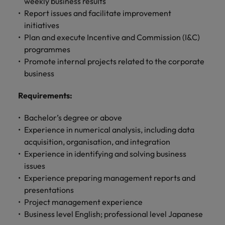
weekly business results
します。
ジェンス
ケティン
進プログラム
「体験」で差がつく時代の採用戦略
る
カナダ
ポルトガル
す。
よくあるご質問
み
き
IT
Report issues and facilitate improvement
グ、ITに
ロバー
シンガポール
ま
いたるま
人材育成
転職アドバイス
initiatives
ト・ウォ
チリ
当社は
シンガポール
せ
IT
税務/監
エネルギ
で、多岐
ルターズ
英国大学院卒トップリーダーに学ぶ
Plan and execute Incentive and Commission (I&C)
ESG活動
採用アドバイス
韓国
税務/監査保証
ん
にわたる
査保証
ー
は「企
を通して
中国
韓国
グローバルキャリア
programmes
採用・転職市場動向2026：サプラ
IT分野に
専門分野
か？
業」そし
スペイン
世界中の
Promote internal projects related to the corporate
ついてご
イチェーン、物流、購買
税務/監査
エネルギ
を取り扱
て「働く
人々や環
フランス
スペイン
エネルギー
紹介しま
business
保証分野
ー分野に
転職アドバイス
っていま
人」のス
スイス
境に貢献
す。
について
ついてご
女性管理職を取り巻く現状と求めら
す。
詳
トーリー
していま
採用アドバイス
ドイツ
スイス
ご紹介し
紹介しま
Requirements
:
台湾
れる人物像とは？管理職になるメリ
を大切に
し
す。
デジタル
採用・転職市場動向2026：エネル
ます。
す。
していま
ットも紹介
く
香港
英文履歴
台湾
ギー、インフラ
タイ
Bachelor’s degree or above
す。
見
書メーカ
Experience in numerical analysis, including data
デジタル
リテー
化学
リテール/小売
インドネシア
タイ
る
オランダ
ー
acquisition, organisation, and integration
ル/小売
ロバート・ウォルターズで働く
よくある
デジタル
化学分野
Experience in identifying and solving business
フォーム
アイルランド
中東
オランダ
ご質問
分野につ
について
リテール/
化学
ロバート・ウォルターズ・ジャパンで
に簡単入
issues
いてご紹
ご紹介し
小売分野
働きませんか？
力をする
マイアカ
イギリス
イタリア
Experience preparing management reports and
中東
介しま
ます。
について
だけで、
ウントに
presentations
す。
自動車
ご紹介し
アメリカ
詳しく見る
英文履歴
関するよ
インド
イギリス
Project management experience
ます。
書を作る
くある質
Business level English; professional level Japanese
ベトナム
ことがで
問をご覧
日本
アメリカ
秘書/ビジネスサポート