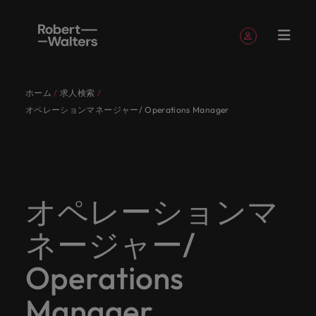
簡単登録
個人情報
ホーム
求人検索
English
求人
転職希望
採用担当
お役立ち
会社概要
お問い合
経理/財
転職アド
人材紹介
Eブック＆
当社のス
国内拠点
アウトソ
海外拠点
日本に帰
投資家情
メーカー
転職ア
タレン
ヘルスケ
オペレーションマネージャー/ Operations Manager
Japanese
キャリア相談
キャリア相談
キャリア相談
キャリア相談
キャリア相談
キャリア相談
採用担当者の方
採用担当者の方
採用担当者の方
採用担当者の方
採用担当者の方
採用担当者の方
者
者
コンテン
わせ
務
バイス
ホワイト
トーリー
ーシング
国して働
報
（電気/
ドバイ
ト・アド
ア
ログイン
マイ・アプリケーション
求人
各業界の
ロバー
正社員採
東京
アフリカ
ツ
ペーパー
くなら
電子/機
ス
バイザリ
各業界のスペシャリストがあなたの声に耳を傾け、
経理/財務
外資系・
当社の歴
ロバー
ヘルスケ
用
スペシャ
45以上の
当社は各
ト・ウォ
当社はグ
採用代行
ロ
械）
ー
フォローする
保存済みの求人情報とアラート
分野につ
日系グロ
史やミッ
大阪
オーストラリア
ト・ウォ
ア分野に
国内のグローバル企業からベンチャー企業まで、さ
最新の調査
あなたの
あなたの
（RPO）
リストが
業界に精
企業のニ
採用担当
ルターズ
ローバル
転職希望者
バ
いてご紹
ーバル企
エグゼク
ション・
ルター
ついてご
やレポー
海外経験
キャリア
まざまな企業にご紹介します。共にキャリアの新た
メーカー
あなたの
通したプ
ーズに合
者や転職
は「企
でありな
45以上の業界に精通したプロが、正社員、派遣社
マーケッ
ー
ベルギー
介しま
業への
ティブサ
価値観を
ズ・グル
紹介しま
ト、知見を
アウトソ
を日本で
をサポー
（電気/電
な一章を開きましょう。
オペレーションマ
サインアウト
ト・イン
声に耳を
ロが、正
った迅速
希望者の
業」そし
がら、日
員、契約社員など雇用形態を問わず、あなたのスキ
ト・
す。
『転職ア
ーチ
ご紹介し
ープの最
す。
採用担当者
ご紹介しま
ーシング
活かして
トしま
子/機械）
テリジェ
カナダ
傾け、国
社員、派
かつ効率
方に向け
て「働く
本に根ざ
ルが活きる場所へと導きます。
ウ
ドバイ
ます。
新の投資
す。
みません
す。
当社は各企業のニーズに合った迅速かつ効率的な採
求人を見る
分野につ
ンス
ネージャー/
インター
内のグロ
遣社員、
的な採用
た最新情
人」のス
したビジ
ス』を掲
家情報を
ォ
か？
いてご紹
用ソリューションを提供しており、国内のグローバ
チリ
お役立ちコンテンツ
詳しく見る
ナショナ
載してお
ご覧いた
ーバル企
契約社員
ソリュー
報や市場
トーリー
ネスを展
ル
介しま
人材育成
ル企業からベンチャー企業まで、さまざまな企業よ
ポッドキ
採用ア
採用担当者や転職希望者の方に向けた最新情報や市
Operations
ル・キャ
ります。
だけま
業からベ
など雇用
ションを
トレン
を大切に
開してい
経理/財務
す。
タ
中国
り高い信頼を獲得しています。各種サービスやリソ
ャスト
ドバイ
リア・マ
場トレンド、アイデアをお届けします。
す。
会社概要
女性リー
ンチャー
形態を問
提供して
ド、アイ
していま
ます。ぜ
ー
転職アドバイス
ースをぜひご覧ください。
ネジメン
ス
Manager
フランス
ダーシッ
ロバート・ウォルターズは「企業」そして「働く
ビジネスリ
キャリア
お知り合
企業ま
わず、あ
おり、国
デアをお
す。
ひ採用に
ズ
人事
金融
法務/コ
すべて見る
ト
メーカー（電気/電子/機械）
プ推進プ