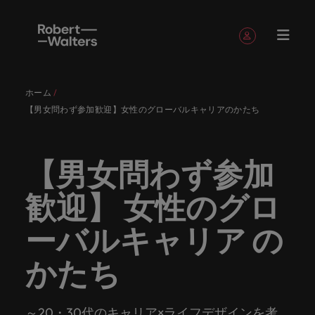
簡単登録
個人情報
ホーム
English
求人
転職希望
採用担当
お役立ち
会社概要
お問い合
経理/財
転職アド
人材紹介
Eブック＆
当社のス
国内拠点
アウトソ
海外拠点
日本に帰
投資家情
メーカー
転職ア
タレン
ヘルスケ
【男女問わず参加歓迎】女性のグローバルキャリアのかたち
Japanese
キャリア相談
キャリア相談
キャリア相談
キャリア相談
キャリア相談
キャリア相談
採用担当者の方
採用担当者の方
採用担当者の方
採用担当者の方
採用担当者の方
採用担当者の方
者
者
コンテン
わせ
務
バイス
ホワイト
トーリー
ーシング
国して働
報
（電気/
ドバイ
ト・アド
ア
ログイン
マイ・アプリケーション
求人
各業界の
ロバー
正社員採
東京
アフリカ
ツ
ペーパー
くなら
電子/機
ス
バイザリ
各業界のスペシャリストがあなたの声に耳を傾け、
経理/財務
外資系・
当社の歴
ロバー
ヘルスケ
用
スペシャ
45以上の
当社は各
ト・ウォ
当社はグ
採用代行
ロ
械）
ー
【男女問わず参加
フォローする
保存済みの求人情報とアラート
分野につ
日系グロ
史やミッ
大阪
オーストラリア
ト・ウォ
ア分野に
国内のグローバル企業からベンチャー企業まで、さ
最新の調査
あなたの
あなたの
（RPO）
リストが
業界に精
企業のニ
採用担当
ルターズ
ローバル
転職希望者
バ
いてご紹
ーバル企
エグゼク
ション・
ルター
ついてご
やレポー
海外経験
キャリア
まざまな企業にご紹介します。共にキャリアの新た
メーカー
あなたの
通したプ
ーズに合
者や転職
は「企
でありな
45以上の業界に精通したプロが、正社員、派遣社
マーケッ
ー
ベルギー
介しま
業への
ティブサ
価値観を
ズ・グル
紹介しま
歓迎】 女性のグロ
ト、知見を
アウトソ
を日本で
をサポー
（電気/電
な一章を開きましょう。
サインアウト
ト・イン
声に耳を
ロが、正
った迅速
希望者の
業」そし
がら、日
員、契約社員など雇用形態を問わず、あなたのスキ
ト・
す。
『転職ア
ーチ
ご紹介し
ープの最
す。
採用担当者
ご紹介しま
ーシング
活かして
トしま
子/機械）
テリジェ
カナダ
傾け、国
社員、派
かつ効率
方に向け
て「働く
本に根ざ
ルが活きる場所へと導きます。
ウ
ドバイ
ます。
新の投資
す。
みません
す。
当社は各企業のニーズに合った迅速かつ効率的な採
求人を見る
分野につ
ーバルキャリア の
ンス
インター
内のグロ
遣社員、
的な採用
た最新情
人」のス
したビジ
ス』を掲
家情報を
ォ
か？
いてご紹
用ソリューションを提供しており、国内のグローバ
チリ
お役立ちコンテンツ
詳しく見る
ナショナ
載してお
ご覧いた
ーバル企
契約社員
ソリュー
報や市場
トーリー
ネスを展
ル
介しま
人材育成
ル企業からベンチャー企業まで、さまざまな企業よ
かたち
ポッドキ
採用ア
採用担当者や転職希望者の方に向けた最新情報や市
ル・キャ
ります。
だけま
業からベ
など雇用
ションを
トレン
を大切に
開してい
経理/財務
す。
タ
中国
り高い信頼を獲得しています。各種サービスやリソ
ャスト
ドバイ
リア・マ
場トレンド、アイデアをお届けします。
す。
会社概要
女性リー
ンチャー
形態を問
提供して
ド、アイ
していま
ます。ぜ
ー
転職アドバイス
ースをぜひご覧ください。
ネジメン
ス
フランス
ダーシッ
ロバート・ウォルターズは「企業」そして「働く
ビジネスリ
キャリア
お知り合
企業ま
わず、あ
おり、国
デアをお
す。
ひ採用に
ズ
人事
金融
法務/コ
すべて見る
ト
～20・30代のキャリア×ライフデザインを考
メーカー（電気/電子/機械）
プ推進プ