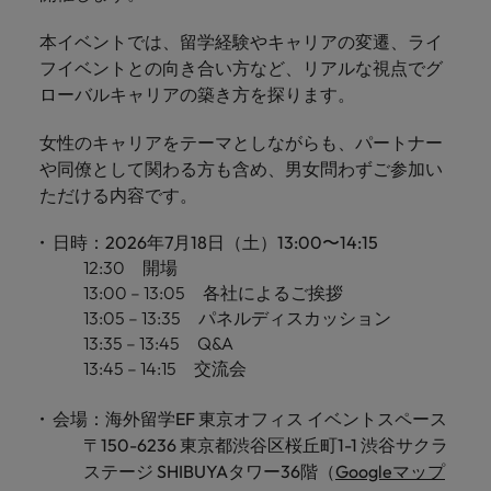
きます。
くださ
自動車
秘書/ビ
M&A ア
い。
ジネスサ
ドバイザ
マレーシア
ベトナム
本イベントでは、留学経験やキャリアの変遷、ライ
自動車分
M&A アドバイザリー & コンサルティング
ポート
リー & コ
フイベントとの向き合い方など、リアルな視点でグ
野につい
ンサルテ
てご紹介
ローバルキャリアの築き方を探ります。
秘書/ビジ
ィング
します。
ネスサポ
女性のキャリアをテーマとしながらも、パートナー
ート分野
M&A アド
や同僚として関わる方も含め、男女問わずご参加い
について
バイザリ
ご紹介し
ただける内容です。
ー & コン
ます。
サルティ
日時：2026年7月18日（土）13:00〜14:15
ング分野
12:30 開場
について
ご紹介し
13:00 – 13:05 各社によるご挨拶
ます。
13:05 – 13:35 パネルディスカッション
13:35 – 13:45 Q&A
13:45 – 14:15 交流会
会場：海外留学EF 東京オフィス イベントスペース
〒150-6236 東京都渋谷区桜丘町1-1 渋谷サクラ
ステージ SHIBUYAタワー36階（
Googleマップ