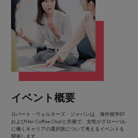
します。
ジェンス
ケティン
進プログラム
「体験」で差がつく時代の採用戦略
る
カナダ
ポルトガル
す。
よくあるご質問
み
き
IT
グ、ITに
ロバー
シンガポール
ま
いたるま
人材育成
転職アドバイス
ト・ウォ
チリ
当社は
シンガポール
せ
IT
税務/監
エネルギ
で、多岐
ルターズ
英国大学院卒トップリーダーに学ぶ
ESG活動
採用アドバイス
韓国
税務/監査保証
ん
にわたる
査保証
ー
は「企
を通して
中国
韓国
グローバルキャリア
採用・転職市場動向2026：サプラ
IT分野に
専門分野
か？
業」そし
スペイン
世界中の
ついてご
イチェーン、物流、購買
税務/監査
エネルギ
を取り扱
て「働く
人々や環
フランス
スペイン
エネルギー
紹介しま
保証分野
ー分野に
転職アドバイス
っていま
人」のス
スイス
境に貢献
す。
について
ついてご
女性管理職を取り巻く現状と求めら
す。
詳
トーリー
していま
採用アドバイス
ドイツ
スイス
ご紹介し
紹介しま
台湾
れる人物像とは？管理職になるメリ
を大切に
し
す。
デジタル
採用・転職市場動向2026：エネル
ます。
す。
していま
ットも紹介
く
香港
英文履歴
台湾
ギー、インフラ
タイ
す。
見
書メーカ
デジタル
リテー
化学
リテール/小売
インドネシア
タイ
る
オランダ
ー
ル/小売
ロバート・ウォルターズで働く
よくある
デジタル
化学分野
イベント概要
フォーム
アイルランド
中東
オランダ
ご質問
分野につ
について
リテール/
化学
ロバート・ウォルターズ・ジャパンで
に簡単入
いてご紹
ご紹介し
小売分野
働きませんか？
力をする
マイアカ
イギリス
イタリア
中東
介しま
ます。
について
ロバート・ウォルターズ・ジャパンは、海外留学EF
だけで、
ウントに
す。
自動車
ご紹介し
アメリカ
詳しく見る
英文履歴
関するよ
およびHer Coffee Chatと共催で、女性がグローバル
インド
イギリス
ます。
書を作る
くある質
に働くキャリアの選択肢について考えるイベントを
ベトナム
ことがで
問をご覧
日本
アメリカ
秘書/ビジネスサポート
開催します。