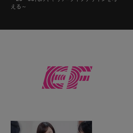
ーダーや採
パートナ
多様性、
人」のストーリーを大切にしています。
効果的な
相談
い紹介キ
で、さま
なたのス
内のグロ
届けしま
関してご
詳しく見る
で
お問い合わせ
ンプライ
ドイツ
える～
ログラム
詳しく見
人事分野
用のエキス
金融分野
日本に帰国して働くなら
採用活動
ーシップ
平等性、
派遣・契
ャンペー
ざまな企
キルが活
ーバル企
す。
相談くだ
働
当社はグローバルでありながら、日本に根ざしたビ
アンス
あなたの
について
パートを招
について
詳しく見る
る
を行うた
約社員採
インクル
Eブック＆ホワイトペーパー
ン
ヘルスケア
業にご紹
きる場所
業からベ
さい。
香港
く
ジネスを展開しています。ぜひ採用に関してご相談
将来のキ
当社がパ
人材紹介
ご紹介し
いたポッド
ご紹介し
めのリソ
すべて見
用
法務/コン
ージョン
介しま
へと導き
ンチャー
ャリアを
ートナー
ください。
キャリア相談
ます。
キャストシ
ます。
ロバー
ースやア
プライア
る
国内拠点
インドネシア
ロ
す。共に
ます。
企業ま
プロに相
シップを
リーズ
当社のストーリー
ト・ウォ
多様性や
ドバイス
転職アドバイス
正社員採用
派遣・契約社員採用
ンス分野
人事
問い合わ
バ
国内拠点問い合わせ先
談しませ
結んでい
キャリア
で、さま
「Powering
ルターズ
平等性が
をご紹介
アイルランド
について
詳しく見
せ先
ー
お知り合い紹介キャンペーン
んか？
る人々や
Potential」
の新たな
ざまな企
にお知り
大切にさ
します。
ご紹介し
エグゼクティブサーチ
ト・
る
投資家情報
組織につ
をお楽しみ
ポッドキャスト
イタリア
合いを紹
れ、すべ
金融
一章を開
業より高
ます。
国内拠点
いてご紹
ウ
ください。
介して転
ての人が
きましょ
い信頼を
インターナショナル・
給与調査
介しま
インド
ォ
職をサポ
尊重され
キャリア・マネジメン
う。
獲得して
パートナーシップ
マーケテ
サプライ
営業
東京
す。
大阪
採用アドバイス
法務/コンプライアンス
ル
ートしま
る環境作
ト
ウェビナ
給与調
います。
日本
ィング
チェー
せんか？
りのため
タ
求人を見
営業分野
当社の専門分野
ー
査
各種サー
ン/物流/
に当社は
海外拠点
ー
アウトソーシング
について
多様性、平等性、インクルージョン
る
マーケテ
マレーシア
ウェビナー
マーケティング
ビスやリ
取り組ん
購買
業界の専門
あなたの
ズ・
ご紹介し
ィング分
給与調査
当社の専
ソースを
でいま
家が情報や
業界の採
英文履歴書メーカー
ます。
ジ
アフリカ
メキシコ
野につい
メキシコ
採用代行（RPO）
門分野
アウトソーシング
サプライ
す。
ぜひご覧
あなたの
最新のトレ
用・給与
企業と転職者ストーリー
給与調査
てご紹介
ャ
サプライチェーン/物流/購買
チェーン/
業界の採
ンドをシェ
動向を詳
くださ
ニュージーランド
経理/財務
オーストラリア
します。
ニュージーランド
パ
物流/購買
タレント・アドバイザリー
用・給与
アします。
しく解説
から金
転職アドバイス
い。
企業と転
ESG・社
ン
分野につ
ESG・社会貢献への取り組み
動向を詳
フィリピン
します。
融、人
営業
ベルギー
フィリピン
MBAホルダーのキャリア形成につい
職者スト
会貢献へ
いてご紹
で
しく解説
採用アドバイス
詳しく見
マーケット・インテリ
事、マー
女性リーダーシップ推
て
介しま
ーリー
の取り組
働
ポルトガル