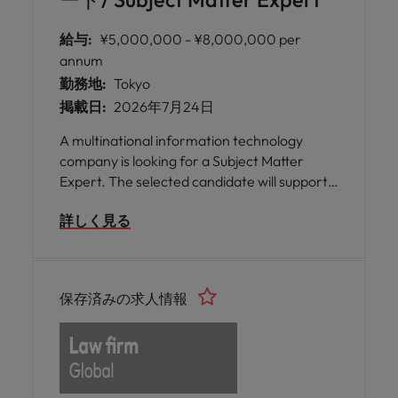
給与:
¥5,000,000 - ¥8,000,000 per
annum
勤務地:
Tokyo
掲載日:
2026年7月24日
A multinational information technology
company is looking for a Subject Matter
Expert. The selected candidate will support
sales, enablement, product strategy, and
詳しく見る
market engagement for AI-driven IP
technology solutions.
保存済みの求人情報