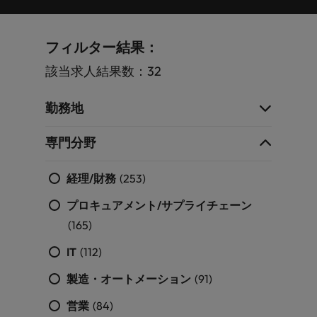
します。
ジェンス
ケティン
進プログラム
「体験」で差がつく時代の採用戦略
る
カナダ
ポルトガル
す。
よくあるご質問
み
き
IT
グ、ITに
ロバー
シンガポール
ま
いたるま
人材育成
転職アドバイス
ト・ウォ
チリ
当社は
シンガポール
フィルター結果：
せ
IT
税務/監
エネルギ
で、多岐
ルターズ
英国大学院卒トップリーダーに学ぶ
ESG活動
採用アドバイス
韓国
税務/監査保証
ん
にわたる
査保証
ー
は「企
を通して
中国
韓国
グローバルキャリア
該当求人結果数：32
採用・転職市場動向2026：サプラ
IT分野に
専門分野
か？
業」そし
スペイン
世界中の
ついてご
イチェーン、物流、購買
税務/監査
エネルギ
を取り扱
て「働く
人々や環
フランス
スペイン
エネルギー
紹介しま
保証分野
ー分野に
転職アドバイス
勤務地
っていま
人」のス
スイス
境に貢献
す。
について
ついてご
女性管理職を取り巻く現状と求めら
す。
詳
トーリー
していま
採用アドバイス
ドイツ
スイス
ご紹介し
紹介しま
台湾
れる人物像とは？管理職になるメリ
を大切に
し
専門分野
す。
デジタル
採用・転職市場動向2026：エネル
ます。
す。
していま
ットも紹介
く
香港
英文履歴
台湾
ギー、インフラ
タイ
す。
見
書メーカ
経理/財務
(253)
デジタル
リテー
化学
リテール/小売
インドネシア
タイ
る
オランダ
ー
ル/小売
ロバート・ウォルターズで働く
プロキュアメント/サプライチェーン
よくある
デジタル
化学分野
フォーム
アイルランド
中東
オランダ
ご質問
分野につ
について
(165)
リテール/
化学
ロバート・ウォルターズ・ジャパンで
に簡単入
いてご紹
ご紹介し
小売分野
働きませんか？
力をする
マイアカ
イギリス
イタリア
中東
IT
(112)
介しま
ます。
について
だけで、
ウントに
す。
自動車
ご紹介し
アメリカ
詳しく見る
英文履歴
関するよ
製造・オートメーション
(91)
インド
イギリス
ます。
書を作る
くある質
ベトナム
営業
(84)
ことがで
問をご覧
日本
アメリカ
秘書/ビジネスサポート