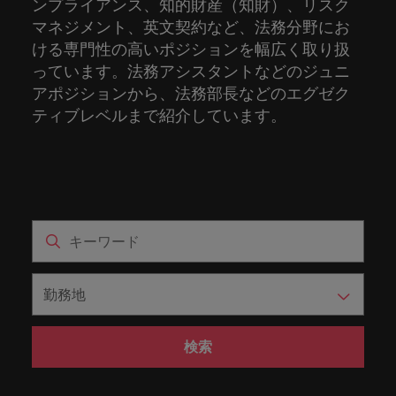
ーダーや採
ンプライアンス、知的財産（知財）、リスク
パートナ
多様性、
人」のストーリーを大切にしています。
効果的な
相談
い紹介キ
で、さま
なたのス
内のグロ
届けしま
関してご
詳しく見る
で
お問い合わせ
ンプライ
ドイツ
ログラム
詳しく見
人事分野
用のエキス
金融分野
日本に帰国して働くなら
採用活動
ーシップ
平等性、
マネジメント、英文契約など、法務分野にお
派遣・契
ャンペー
ざまな企
キルが活
ーバル企
す。
相談くだ
働
当社はグローバルでありながら、日本に根ざしたビ
アンス
あなたの
について
パートを招
について
詳しく見る
る
を行うた
約社員採
インクル
Eブック＆ホワイトペーパー
ける専門性の高いポジションを幅広く取り扱
ン
ヘルスケア
業にご紹
きる場所
業からベ
さい。
香港
く
ジネスを展開しています。ぜひ採用に関してご相談
将来のキ
当社がパ
人材紹介
ご紹介し
いたポッド
ご紹介し
めのリソ
すべて見
用
法務/コン
ージョン
っています。法務アシスタントなどのジュニ
介しま
へと導き
ンチャー
ャリアを
ートナー
ください。
キャリア相談
ます。
キャストシ
ます。
ロバー
ースやア
プライア
る
国内拠点
インドネシア
ロ
す。共に
ます。
企業ま
アポジションから、法務部長などのエグゼク
プロに相
シップを
リーズ
当社のストーリー
ト・ウォ
多様性や
ドバイス
転職アドバイス
正社員採用
派遣・契約社員採用
ンス分野
人事
問い合わ
バ
国内拠点問い合わせ先
談しませ
結んでい
キャリア
で、さま
ティブレベルまで紹介しています。
「Powering
ルターズ
平等性が
をご紹介
アイルランド
について
詳しく見
せ先
ー
お知り合い紹介キャンペーン
んか？
る人々や
Potential」
の新たな
ざまな企
にお知り
大切にさ
します。
ご紹介し
エグゼクティブサーチ
ト・
る
投資家情報
組織につ
をお楽しみ
ポッドキャスト
イタリア
合いを紹
れ、すべ
金融
一章を開
業より高
ます。
国内拠点
いてご紹
ウ
ください。
介して転
ての人が
きましょ
い信頼を
インターナショナル・
給与調査
介しま
インド
ォ
職をサポ
尊重され
キャリア・マネジメン
う。
獲得して
パートナーシップ
マーケテ
サプライ
営業
東京
す。
大阪
採用アドバイス
法務/コンプライアンス
ル
ートしま
る環境作
ト
ウェビナ
給与調
います。
日本
ィング
チェー
せんか？
りのため
タ
求人を見
営業分野
当社の専門分野
ー
査
各種サー
ン/物流/
に当社は
海外拠点
ー
アウトソーシング
について
多様性、平等性、インクルージョン
る
マーケテ
マレーシア
ウェビナー
マーケティング
ビスやリ
取り組ん
購買
業界の専門
あなたの
ズ・
ご紹介し
ィング分
給与調査
当社の専
ソースを
でいま
家が情報や
業界の採
英文履歴書メーカー
ます。
ジ
アフリカ
メキシコ
野につい
メキシコ
採用代行（RPO）
門分野
アウトソーシング
サプライ
す。
ぜひご覧
あなたの
最新のトレ
用・給与
企業と転職者ストーリー
給与調査
てご紹介
ャ
サプライチェーン/物流/購買
チェーン/
業界の採
ンドをシェ
動向を詳
くださ
ニュージーランド
経理/財務
オーストラリア
します。
ニュージーランド
パ
物流/購買
タレント・アドバイザリー
用・給与
アします。
しく解説
から金
転職アドバイス
い。
検索
企業と転
ESG・社
ン
分野につ
ESG・社会貢献への取り組み
動向を詳
フィリピン
します。
融、人
営業
ベルギー
フィリピン
MBAホルダーのキャリア形成につい
職者スト
会貢献へ
いてご紹
で
しく解説
採用アドバイス
詳しく見
マーケット・インテリ
事、マー
女性リーダーシップ推
て
介しま
ーリー
の取り組
働
ポルトガル