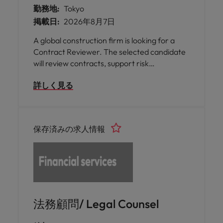
勤務地:
Tokyo
掲載日:
2026年8月7日
A global construction firm is looking for a
Contract Reviewer. The selected candidate
will review contracts, support risk
management processes, coordinate
詳しく見る
insurance-related matters, and advise
operational teams on contractual issues.
保存済みの求人情報
法務顧問/ Legal Counsel