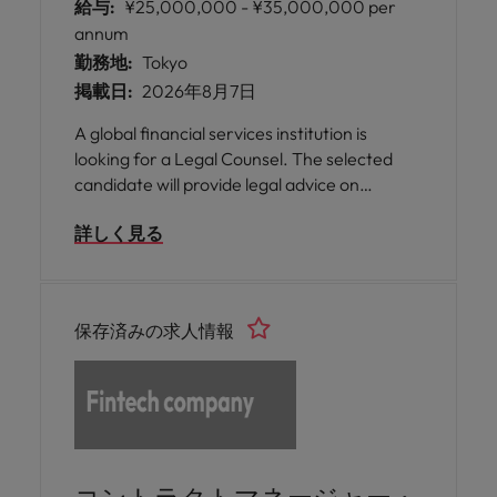
給与:
¥25,000,000 - ¥35,000,000 per
annum
勤務地:
Tokyo
掲載日:
2026年8月7日
A global financial services institution is
looking for a Legal Counsel. The selected
candidate will provide legal advice on
transactions, regulations, contracts, and
詳しく見る
cross-border projects across securities,
derivatives, and structured products.
保存済みの求人情報