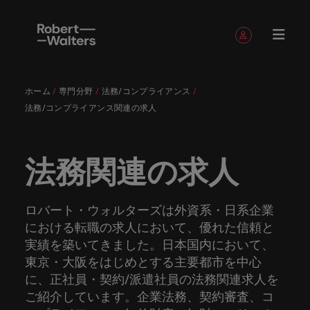
簡単登録
個人情報
ホーム
専門分野
法務/コンプライアンス
English
求人
転職希望
採用担当
お役立ち
会社概要
お問い合
経理/財
転職アド
人材紹介
Eブック＆
当社のス
国内拠点
アウトソ
海外拠点
日本に帰
投資家情
メーカー
転職ア
タレン
ヘルスケ
法務/コンプライアンス関連の求人
Japanese
キャリア相談
キャリア相談
キャリア相談
キャリア相談
キャリア相談
キャリア相談
採用担当者の方
採用担当者の方
採用担当者の方
採用担当者の方
採用担当者の方
採用担当者の方
者
者
コンテン
わせ
務
バイス
ホワイト
トーリー
ーシング
国して働
報
（電気/
ドバイ
ト・アド
ア
ログイン
マイ・アプリケーション
求人
各業界の
ロバー
正社員採
東京
アフリカ
ツ
ペーパー
くなら
電子/機
ス
バイザリ
各業界のスペシャリストがあなたの声に耳を傾け、
経理/財務
外資系・
当社の歴
ロバー
ヘルスケ
用
スペシャ
45以上の
当社は各
ト・ウォ
当社はグ
採用代行
ロ
械）
ー
法務関連の求人
フォローする
保存済みの求人情報とアラート
分野につ
日系グロ
史やミッ
大阪
オーストラリア
ト・ウォ
ア分野に
国内のグローバル企業からベンチャー企業まで、さ
最新の調査
あなたの
あなたの
（RPO）
リストが
業界に精
企業のニ
採用担当
ルターズ
ローバル
転職希望者
バ
いてご紹
ーバル企
エグゼク
ション・
ルター
ついてご
やレポー
海外経験
キャリア
まざまな企業にご紹介します。共にキャリアの新た
メーカー
あなたの
通したプ
ーズに合
者や転職
は「企
でありな
45以上の業界に精通したプロが、正社員、派遣社
マーケッ
ー
ベルギー
介しま
業への
ティブサ
価値観を
ズ・グル
紹介しま
ト、知見を
アウトソ
を日本で
をサポー
（電気/電
な一章を開きましょう。
サインアウト
ト・イン
声に耳を
ロが、正
った迅速
希望者の
業」そし
がら、日
員、契約社員など雇用形態を問わず、あなたのスキ
ト・
す。
『転職ア
ーチ
ご紹介し
ープの最
す。
採用担当者
ご紹介しま
ーシング
活かして
トしま
子/機械）
ロバート・ウォルターズは外資系・日系企業
テリジェ
カナダ
傾け、国
社員、派
かつ効率
方に向け
て「働く
本に根ざ
ルが活きる場所へと導きます。
ウ
ドバイ
ます。
新の投資
す。
みません
す。
当社は各企業のニーズに合った迅速かつ効率的な採
求人を見る
分野につ
における転職の求人において、優れた信頼と
ンス
インター
内のグロ
遣社員、
的な採用
た最新情
人」のス
したビジ
ス』を掲
家情報を
ォ
か？
いてご紹
用ソリューションを提供しており、国内のグローバ
チリ
お役立ちコンテンツ
実績を築いてきました。日本国内において、
詳しく見る
ナショナ
載してお
ご覧いた
ーバル企
契約社員
ソリュー
報や市場
トーリー
ネスを展
ル
介しま
人材育成
ル企業からベンチャー企業まで、さまざまな企業よ
ポッドキ
採用ア
採用担当者や転職希望者の方に向けた最新情報や市
ル・キャ
東京・大阪をはじめとする主要都市を中心
ります。
だけま
業からベ
など雇用
ションを
トレン
を大切に
開してい
経理/財務
す。
タ
中国
り高い信頼を獲得しています。各種サービスやリソ
ャスト
ドバイ
リア・マ
場トレンド、アイデアをお届けします。
す。
に、正社員・契約/派遣社員の法務関連求人を
会社概要
女性リー
ンチャー
形態を問
提供して
ド、アイ
していま
ます。ぜ
ー
転職アドバイス
ースをぜひご覧ください。
ネジメン
ス
ご紹介しています。企業法務、契約審査、コ
フランス
ダーシッ
ロバート・ウォルターズは「企業」そして「働く
ビジネスリ
キャリア
お知り合
企業ま
わず、あ
おり、国
デアをお
す。
ひ採用に
ズ
人事
金融
法務/コ
すべて見る
ト
メーカー（電気/電子/機械）
プ推進プ