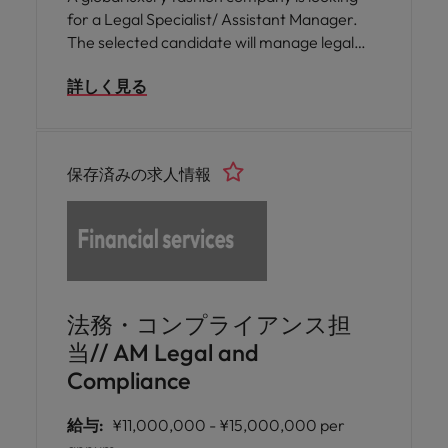
for a Legal Specialist/ Assistant Manager.
The selected candidate will manage legal
risk, contract processes, and compliance
詳しく見る
while coordinating with regional and global
legal teams. This is a hybrid role.
保存済みの求人情報
法務・コンプライアンス担
当// AM Legal and
Compliance
給与:
¥11,000,000 - ¥15,000,000 per