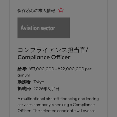
departments.
保存済みの求人情報
コンプライアンス担当官/
Compliance Officer
給与:
¥17,000,000 - ¥22,000,000 per
annum
勤務地:
Tokyo
掲載日:
2026年8月1日
A multinational aircraft financing and leasing
services company is seeking a Compliance
Officer. The selected candidate will oversee
licensing, strengthen compliance