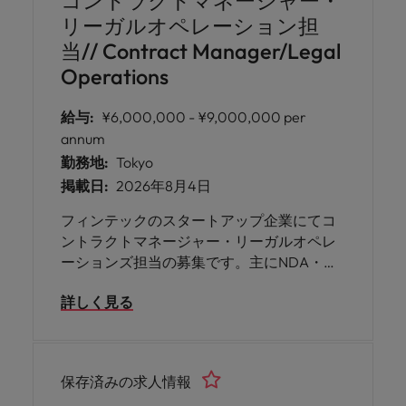
コントラクトマネージャー・
リーガルオペレーション担
当// Contract Manager/Legal
Operations
給与:
¥6,000,000 - ¥9,000,000 per
annum
勤務地:
Tokyo
掲載日:
2026年8月4日
フィンテックのスタートアップ企業にてコ
ントラクトマネージャー・リーガルオペレ
ーションズ担当の募集です。主にNDA・サ
ービス利用契約等の定型契約および既存サ
詳しく見る
ービスに関連する契約審査や交渉の遂行を
担っていただきます。在宅勤務が可能なポ
ジションです。
保存済みの求人情報