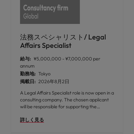
法務スペシャリスト/ Legal
Affairs Specialist
給与:
¥5,000,000 - ¥7,000,000 per
annum
勤務地:
Tokyo
掲載日:
2026年8月2日
A Legal Affairs Specialist role is now open in a
consulting company. The chosen applicant
will be responsible for supporting the
company’s legal operations by drafting,
詳しく見る
reviewing, and managing contracts and
providing legal consultation across