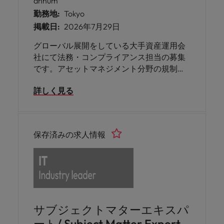
annum
勤務地:
Tokyo
掲載日:
2026年7月29日
グローバル展開をしている大手資産運用会
社にて法務・コンプライアンス担当の募集
です。アセットマネジメント分野の規制対
応、新規ビジネス等に対する法的論点整
詳しく見る
理、役職員に対するコンプライアンス推進
等を担っていただきます。週3日の在宅勤務
が可能です。
保存済みの求人情報
サブジェクトマターエキスパ
ート/ Subject Matter Expert