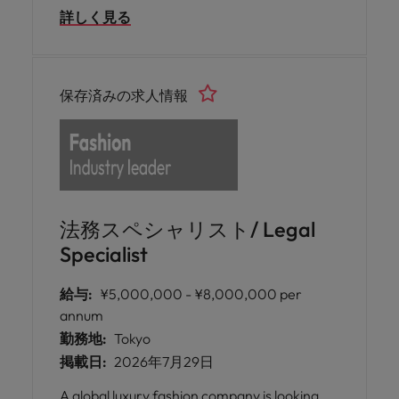
詳しく見る
frameworks, and guide business operations
to meet regulatory standards. This is a
hybrid role.
保存済みの求人情報
法務スペシャリスト/ Legal
Specialist
給与:
¥5,000,000 - ¥8,000,000 per
annum
勤務地:
Tokyo
掲載日:
2026年7月29日
A global luxury fashion company is looking