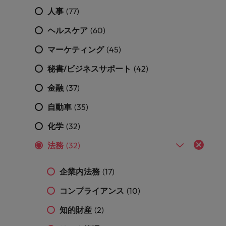
きます。
くださ
自動車
秘書/ビ
M&A ア
人事
(77)
い。
ジネスサ
ドバイザ
マレーシア
ベトナム
自動車分
M&A アドバイザリー & コンサルティング
ポート
リー & コ
ヘルスケア
(60)
野につい
ンサルテ
てご紹介
秘書/ビジ
マーケティング
(45)
ィング
します。
ネスサポ
ート分野
秘書/ビジネスサポート
(42)
M&A アド
について
バイザリ
金融
(37)
ご紹介し
ー & コン
ます。
サルティ
自動車
(35)
ング分野
について
化学
(32)
ご紹介し
ます。
法務
(32)
企業内法務
(17)
コンプライアンス
(10)
知的財産
(2)