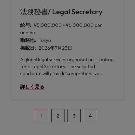
法務秘書/ Legal Secretary
給与:
¥5,000,000 - ¥6,000,000 per
annum
勤務地:
Tokyo
掲載日:
2026年7月23日
A global legal services organisation is looking
for a Legal Secretary. The selected
candidate will provide comprehensive
administrative and operational support to
詳しく見る
lawyers, managing client communications,
schedules, billing, and document preparation
for domestic and international matters.
1
2
3
4