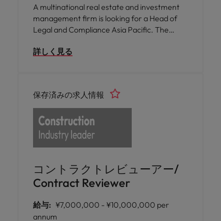
A multinational real estate and investment
management firm is looking for a Head of
Legal and Compliance Asia Pacific. The
selected candidate will lead the regional legal
詳しく見る
and compliance function while advising
leadership on transactions, risk,
governance, and regulatory matters. This is
a hybrid role.
保存済みの求人情報
コントラクトレビューアー/
Contract Reviewer
給与:
¥7,000,000 - ¥10,000,000 per
annum