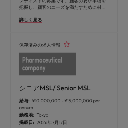
ンティストの募集です。顧客の要求事項を
把握し、顧客のニーズを満たすために材料
の選定、フォーミュレーションのデザイ
詳しく見る
ン、性能評価、顧客訪問、量産化までの開
発関連全般をご担当いただきます。勤務地
は静岡県です。
保存済みの求人情報
シニアMSL/ Senior MSL
給与:
¥10,000,000 - ¥15,000,000 per
annum
勤務地:
Tokyo
掲載日:
2026年7月17日