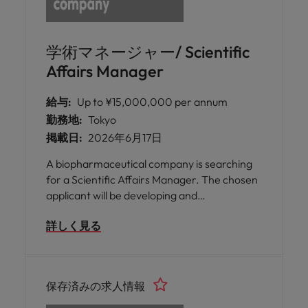
学術マネージャー/ Scientific
Affairs Manager
給与:
Up to ¥15,000,000 per annum
勤務地:
Tokyo
掲載日:
2026年6月17日
A biopharmaceutical company is searching
for a Scientific Affairs Manager. The chosen
applicant will be developing and
implementing strategically aligned medical
詳しく見る
affairs plans and fostering scientific
partnerships.
保存済みの求人情報