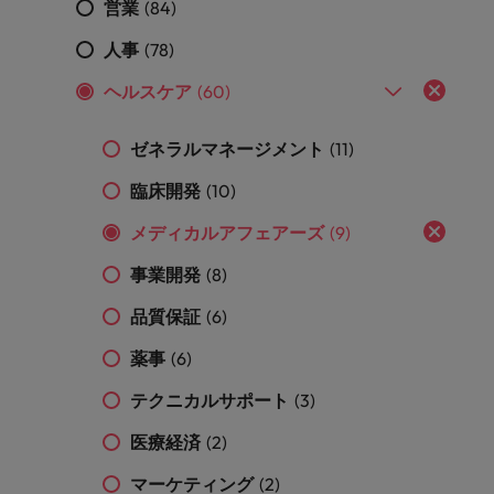
営業
(84)
きます。
くださ
自動車
秘書/ビ
M&A ア
い。
ジネスサ
ドバイザ
マレーシア
ベトナム
自動車分
人事
(78)
M&A アドバイザリー & コンサルティング
ポート
リー & コ
野につい
ンサルテ
ヘルスケア
(60)
てご紹介
秘書/ビジ
ィング
します。
ネスサポ
ート分野
ゼネラルマネージメント
(11)
M&A アド
について
バイザリ
臨床開発
(10)
ご紹介し
ー & コン
ます。
サルティ
メディカルアフェアーズ
(9)
ング分野
について
事業開発
(8)
ご紹介し
ます。
品質保証
(6)
薬事
(6)
テクニカルサポート
(3)
医療経済
(2)
マーケティング
(2)