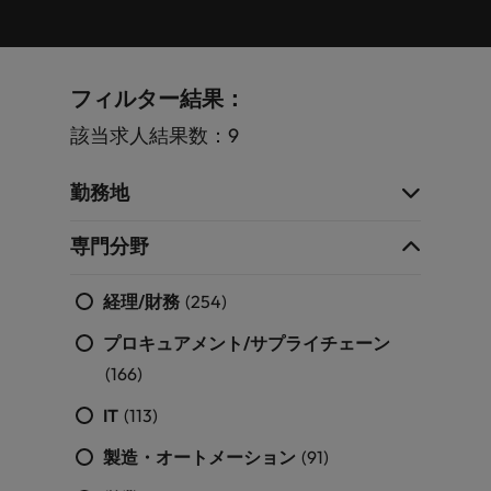
します。
ジェンス
ケティン
進プログラム
「体験」で差がつく時代の採用戦略
る
カナダ
ポルトガル
す。
よくあるご質問
み
き
IT
グ、ITに
ロバー
シンガポール
ま
いたるま
人材育成
転職アドバイス
ト・ウォ
チリ
当社は
シンガポール
せ
IT
税務/監
エネルギ
で、多岐
ルターズ
英国大学院卒トップリーダーに学ぶ
ESG活動
採用アドバイス
韓国
税務/監査保証
フィルター結果：
ん
にわたる
査保証
ー
は「企
を通して
中国
韓国
グローバルキャリア
採用・転職市場動向2026：サプラ
IT分野に
専門分野
か？
業」そし
スペイン
世界中の
該当求人結果数：9
ついてご
イチェーン、物流、購買
税務/監査
エネルギ
を取り扱
て「働く
人々や環
フランス
スペイン
エネルギー
紹介しま
保証分野
ー分野に
転職アドバイス
っていま
人」のス
スイス
境に貢献
す。
について
ついてご
女性管理職を取り巻く現状と求めら
す。
詳
勤務地
トーリー
していま
採用アドバイス
ドイツ
スイス
ご紹介し
紹介しま
台湾
れる人物像とは？管理職になるメリ
を大切に
し
す。
デジタル
採用・転職市場動向2026：エネル
ます。
す。
していま
ットも紹介
く
専門分野
香港
英文履歴
台湾
ギー、インフラ
タイ
す。
見
書メーカ
デジタル
リテー
化学
リテール/小売
インドネシア
タイ
る
オランダ
ー
経理/財務
(254)
ル/小売
ロバート・ウォルターズで働く
よくある
デジタル
化学分野
フォーム
アイルランド
中東
オランダ
プロキュアメント/サプライチェーン
ご質問
分野につ
について
リテール/
化学
ロバート・ウォルターズ・ジャパンで
に簡単入
いてご紹
ご紹介し
(166)
小売分野
働きませんか？
力をする
マイアカ
イギリス
イタリア
中東
介しま
ます。
について
だけで、
ウントに
IT
(113)
す。
自動車
ご紹介し
アメリカ
詳しく見る
英文履歴
関するよ
インド
イギリス
ます。
書を作る
くある質
製造・オートメーション
(91)
ベトナム
ことがで
問をご覧
日本
アメリカ
秘書/ビジネスサポート