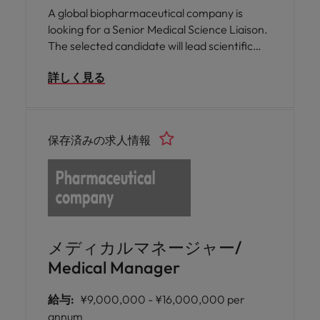
A global biopharmaceutical company is
looking for a Senior Medical Science Liaison.
The selected candidate will lead scientific
engagement with healthcare professionals,
詳しく見る
support Medical Affairs initiatives, provide
scientific expertise, mentor MSL team
members, and contribute to the
organisation’s medical strategy.
保存済みの求人情報
メディカルマネージャー/
Medical Manager
給与:
¥9,000,000 - ¥16,000,000 per
annum