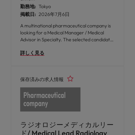
勤務地:
Tokyo
掲載日:
2026年7月6日
A multinational pharmaceutical company is
looking for a Medical Manager / Medical
Advisor in Specialty. The selected candidate
will develop and execute medical strategies,
詳しく見る
manage scientific collaborations, engage
with key opinion leaders, oversee clinical
studies, and provide scientific support across
the organisation.
保存済みの求人情報
ラジオロジーメディカルリー
ド/ Medical Lead Radiology