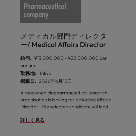
メディカル部門ディレクタ
ー/ Medical Affairs Director
給与:
¥13,000,000 - ¥22,000,000 per
annum
勤務地:
Tokyo
掲載日:
2026年6月15日
A renowned biopharmaceutical research
organisation is looking for a Medical Affairs
Director. The selected candidate will lead
medical strategy, evidence generation, and
詳しく見る
high-impact cross-functional collaboration
across assigned brands.