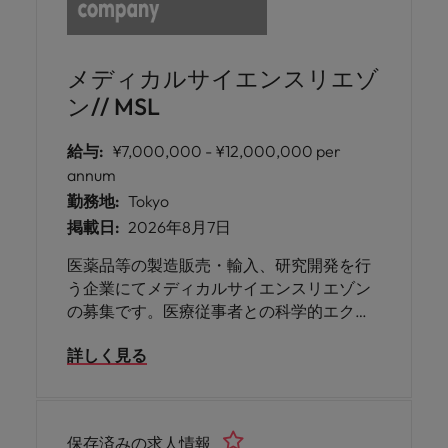
メディカルサイエンスリエゾ
ン// MSL
給与:
¥7,000,000 - ¥12,000,000 per
annum
勤務地:
Tokyo
掲載日:
2026年8月7日
医薬品等の製造販売・輸入、研究開発を行
う企業にてメディカルサイエンスリエゾン
の募集です。医療従事者との科学的エクス
チェンジを通じて医療ニーズを把握し、メ
詳しく見る
ディカル戦略に基づく活動の推進を担って
いただきます。研究開発（R&D）の経験を
お持ちの方にご活躍いただけます。
保存済みの求人情報