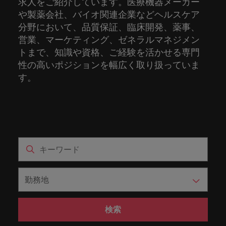
求人をご紹介しています。医療機器メーカー
ーダーや採
パートナ
多様性、
人」のストーリーを大切にしています。
効果的な
相談
い紹介キ
で、さま
なたのス
内のグロ
届けしま
関してご
詳しく見る
で
お問い合わせ
ンプライ
ドイツ
ログラム
詳しく見
人事分野
用のエキス
金融分野
日本に帰国して働くなら
や製薬会社、バイオ関連企業などヘルスケア
採用活動
ーシップ
平等性、
派遣・契
ャンペー
ざまな企
キルが活
ーバル企
す。
相談くだ
働
当社はグローバルでありながら、日本に根ざしたビ
アンス
あなたの
について
パートを招
について
詳しく見る
る
を行うた
約社員採
分野において、品質保証、臨床開発、薬事、
インクル
Eブック＆ホワイトペーパー
ン
ヘルスケア
業にご紹
きる場所
業からベ
さい。
香港
く
ジネスを展開しています。ぜひ採用に関してご相談
将来のキ
当社がパ
人材紹介
ご紹介し
いたポッド
ご紹介し
めのリソ
すべて見
用
法務/コン
ージョン
営業、マーケティング、ゼネラルマネジメン
介しま
へと導き
ンチャー
ャリアを
ートナー
ください。
キャリア相談
ます。
キャストシ
ます。
ロバー
ースやア
プライア
る
国内拠点
インドネシア
ロ
トまで、知識や資格、ご経験を活かせる専門
す。共に
ます。
企業ま
プロに相
シップを
リーズ
当社のストーリー
ト・ウォ
多様性や
ドバイス
転職アドバイス
正社員採用
派遣・契約社員採用
ンス分野
人事
問い合わ
バ
国内拠点問い合わせ先
談しませ
結んでい
性の高いポジションを幅広く取り扱っていま
キャリア
で、さま
「Powering
ルターズ
平等性が
をご紹介
アイルランド
について
詳しく見
せ先
ー
お知り合い紹介キャンペーン
んか？
る人々や
Potential」
の新たな
ざまな企
す。
にお知り
大切にさ
します。
ご紹介し
エグゼクティブサーチ
ト・
る
投資家情報
組織につ
をお楽しみ
ポッドキャスト
イタリア
合いを紹
れ、すべ
金融
一章を開
業より高
ます。
国内拠点
いてご紹
ウ
ください。
介して転
ての人が
きましょ
い信頼を
インターナショナル・
給与調査
介しま
インド
ォ
職をサポ
尊重され
キャリア・マネジメン
う。
獲得して
パートナーシップ
マーケテ
サプライ
営業
東京
す。
大阪
採用アドバイス
法務/コンプライアンス
ル
ートしま
る環境作
ト
ウェビナ
給与調
います。
日本
ィング
チェー
せんか？
りのため
タ
求人を見
営業分野
当社の専門分野
ー
査
各種サー
ン/物流/
に当社は
海外拠点
ー
アウトソーシング
について
多様性、平等性、インクルージョン
る
マーケテ
マレーシア
ウェビナー
マーケティング
ビスやリ
取り組ん
購買
業界の専門
あなたの
ズ・
ご紹介し
ィング分
給与調査
当社の専
ソースを
でいま
家が情報や
業界の採
英文履歴書メーカー
ます。
ジ
アフリカ
メキシコ
野につい
メキシコ
採用代行（RPO）
門分野
アウトソーシング
サプライ
す。
ぜひご覧
あなたの
最新のトレ
用・給与
企業と転職者ストーリー
給与調査
てご紹介
ャ
サプライチェーン/物流/購買
チェーン/
業界の採
ンドをシェ
動向を詳
くださ
ニュージーランド
経理/財務
オーストラリア
します。
ニュージーランド
パ
物流/購買
タレント・アドバイザリー
用・給与
アします。
しく解説
から金
転職アドバイス
い。
企業と転
ESG・社
ン
分野につ
ESG・社会貢献への取り組み
動向を詳
フィリピン
します。
融、人
営業
ベルギー
検索
フィリピン
MBAホルダーのキャリア形成につい
職者スト
会貢献へ
いてご紹
で
しく解説
採用アドバイス
詳しく見
マーケット・インテリ
事、マー
女性リーダーシップ推
て
介しま
ーリー
の取り組
働
ポルトガル