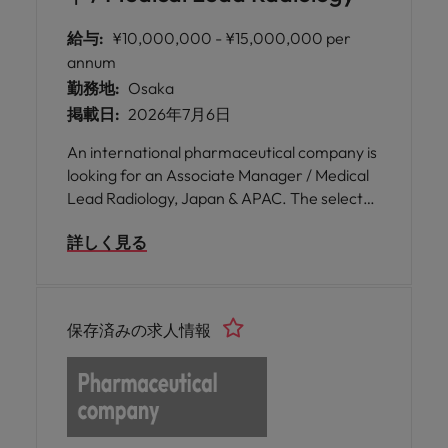
給与:
¥10,000,000 - ¥15,000,000 per
annum
勤務地:
Osaka
掲載日:
2026年7月6日
An international pharmaceutical company is
looking for an Associate Manager / Medical
Lead Radiology, Japan & APAC. The selected
candidate will lead medical initiatives,
詳しく見る
generate scientific evidence, engage with
healthcare professionals, and support
medical affairs activities across Japan and
the APAC region.
保存済みの求人情報