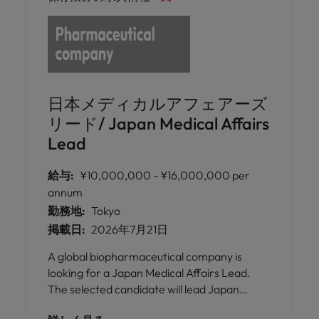
日本メディカルアフェアーズ
リード/ Japan Medical Affairs
Lead
給与:
¥10,000,000 - ¥16,000,000 per
annum
勤務地:
Tokyo
掲載日:
2026年7月21日
A global biopharmaceutical company is
looking for a Japan Medical Affairs Lead.
The selected candidate will lead Japan
medical affairs planning and execution, drive