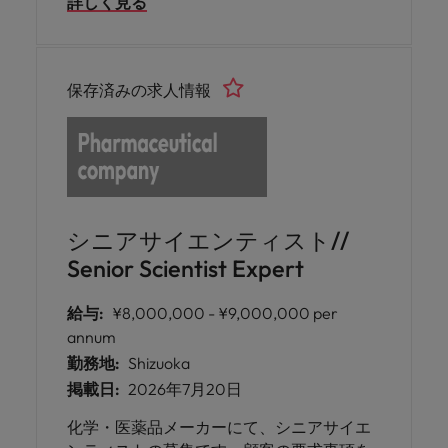
詳しく見る
scientific engagement, support evidence
generation, and partner cross-functionally
to deliver compliant medical initiatives.
保存済みの求人情報
シニアサイエンティスト//
Senior Scientist Expert
給与:
¥8,000,000 - ¥9,000,000 per
annum
勤務地:
Shizuoka
掲載日:
2026年7月20日
化学・医薬品メーカーにて、シニアサイエ