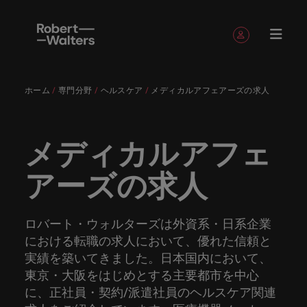
簡単登録
個人情報
ホーム
専門分野
ヘルスケア
メディカルアフェアーズの求人
English
求人
転職希望
採用担当
お役立ち
会社概要
お問い合
経理/財
転職アド
人材紹介
Eブック＆
当社のス
国内拠点
アウトソ
海外拠点
日本に帰
投資家情
メーカー
転職ア
タレン
ヘルスケ
Japanese
キャリア相談
キャリア相談
キャリア相談
キャリア相談
キャリア相談
キャリア相談
採用担当者の方
採用担当者の方
採用担当者の方
採用担当者の方
採用担当者の方
採用担当者の方
者
者
コンテン
わせ
務
バイス
ホワイト
トーリー
ーシング
国して働
報
（電気/
ドバイ
ト・アド
ア
ログイン
マイ・アプリケーション
求人
各業界の
ロバー
正社員採
東京
アフリカ
ツ
ペーパー
くなら
電子/機
ス
バイザリ
メディカルアフェ
各業界のスペシャリストがあなたの声に耳を傾け、
経理/財務
外資系・
当社の歴
ロバー
ヘルスケ
用
スペシャ
45以上の
当社は各
ト・ウォ
当社はグ
採用代行
ロ
械）
ー
フォローする
保存済みの求人情報とアラート
分野につ
日系グロ
史やミッ
大阪
オーストラリア
ト・ウォ
ア分野に
国内のグローバル企業からベンチャー企業まで、さ
最新の調査
あなたの
あなたの
（RPO）
リストが
業界に精
企業のニ
採用担当
ルターズ
ローバル
転職希望者
バ
アーズの求人
いてご紹
ーバル企
エグゼク
ション・
ルター
ついてご
やレポー
海外経験
キャリア
まざまな企業にご紹介します。共にキャリアの新た
メーカー
あなたの
通したプ
ーズに合
者や転職
は「企
でありな
45以上の業界に精通したプロが、正社員、派遣社
マーケッ
ー
ベルギー
介しま
業への
ティブサ
価値観を
ズ・グル
紹介しま
ト、知見を
アウトソ
を日本で
をサポー
（電気/電
な一章を開きましょう。
サインアウト
ト・イン
声に耳を
ロが、正
った迅速
希望者の
業」そし
がら、日
員、契約社員など雇用形態を問わず、あなたのスキ
ト・
す。
『転職ア
ーチ
ご紹介し
ープの最
す。
採用担当者
ご紹介しま
ーシング
活かして
トしま
子/機械）
テリジェ
カナダ
傾け、国
社員、派
かつ効率
方に向け
て「働く
本に根ざ
ルが活きる場所へと導きます。
ウ
ドバイ
ます。
新の投資
す。
みません
す。
当社は各企業のニーズに合った迅速かつ効率的な採
求人を見る
分野につ
ロバート・ウォルターズは外資系・日系企業
ンス
インター
内のグロ
遣社員、
的な採用
た最新情
人」のス
したビジ
ス』を掲
家情報を
ォ
か？
いてご紹
用ソリューションを提供しており、国内のグローバ
チリ
における転職の求人において、優れた信頼と
お役立ちコンテンツ
詳しく見る
ナショナ
載してお
ご覧いた
ーバル企
契約社員
ソリュー
報や市場
トーリー
ネスを展
ル
介しま
人材育成
ル企業からベンチャー企業まで、さまざまな企業よ
ポッドキ
採用ア
採用担当者や転職希望者の方に向けた最新情報や市
実績を築いてきました。日本国内において、
ル・キャ
ります。
だけま
業からベ
など雇用
ションを
トレン
を大切に
開してい
経理/財務
す。
タ
中国
り高い信頼を獲得しています。各種サービスやリソ
ャスト
ドバイ
リア・マ
場トレンド、アイデアをお届けします。
東京・大阪をはじめとする主要都市を中心
す。
会社概要
女性リー
ンチャー
形態を問
提供して
ド、アイ
していま
ます。ぜ
ー
転職アドバイス
ースをぜひご覧ください。
ネジメン
ス
に、正社員・契約/派遣社員のヘルスケア関連
フランス
ダーシッ
ロバート・ウォルターズは「企業」そして「働く
ビジネスリ
キャリア
お知り合
企業ま
わず、あ
おり、国
デアをお
す。
ひ採用に
ズ
人事
金融
法務/コ
すべて見る
ト
メーカー（電気/電子/機械）
プ推進プ