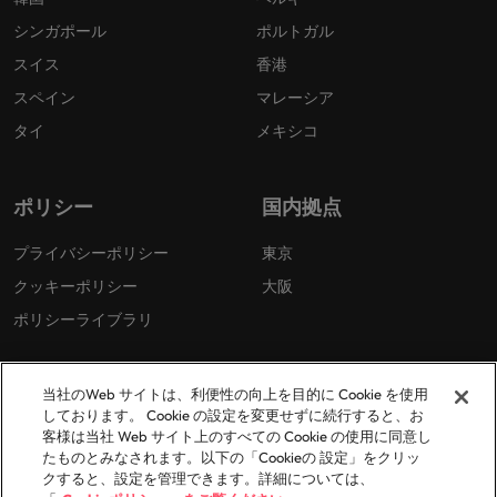
シンガポール
ポルトガル
スイス
香港
スペイン
マレーシア
タイ
メキシコ
ポリシー
国内拠点
プライバシーポリシー
東京
クッキーポリシー
大阪
ポリシーライブラリ
当社のWeb サイトは、利便性の向上を目的に Cookie を使用
しております。 Cookie の設定を変更せずに続行すると、お
客様は当社 Web サイト上のすべての Cookie の使用に同意し
たものとみなされます。以下の「Cookieの 設定」をクリッ
© 2026 Robert Walters Plc. All Rights Reserved.
クすると、設定を管理できます。詳細については、