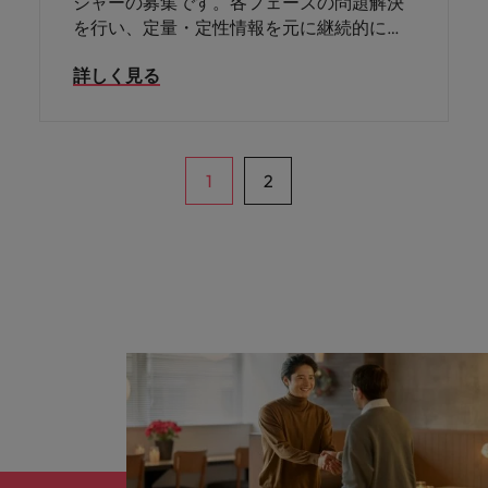
ジャーの募集です。各フェーズの問題解決
を行い、定量・定性情報を元に継続的に
PDCAを回し、プロダクト価値の最大化と
詳しく見る
市場への浸透の最大化を担っていただきま
す。週2日の在宅勤務が可能です。
1
2