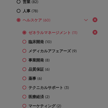
営業
(82)
きます。
くださ
自動車
秘書/ビ
M&A ア
い。
ジネスサ
ドバイザ
マレーシア
ベトナム
自動車分
人事
(78)
M&A アドバイザリー & コンサルティング
ポート
リー & コ
野につい
ンサルテ
ヘルスケア
(60)
てご紹介
秘書/ビジ
ィング
します。
ネスサポ
ート分野
ゼネラルマネージメント
(11)
M&A アド
について
バイザリ
臨床開発
(10)
ご紹介し
ー & コン
ます。
サルティ
メディカルアフェアーズ
(9)
ング分野
について
事業開発
(8)
ご紹介し
ます。
品質保証
(6)
薬事
(6)
テクニカルサポート
(3)
医療経済
(2)
マーケティング
(2)