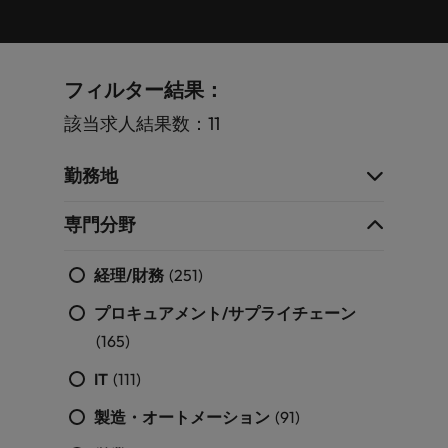
します。
ジェンス
ケティン
進プログラム
「体験」で差がつく時代の採用戦略
る
カナダ
ポルトガル
す。
よくあるご質問
み
き
IT
グ、ITに
ロバー
シンガポール
ま
いたるま
人材育成
転職アドバイス
ト・ウォ
チリ
当社は
シンガポール
せ
IT
税務/監
エネルギ
で、多岐
ルターズ
英国大学院卒トップリーダーに学ぶ
ESG活動
採用アドバイス
韓国
税務/監査保証
フィルター結果：
ん
にわたる
査保証
ー
は「企
を通して
中国
韓国
グローバルキャリア
採用・転職市場動向2026：サプラ
IT分野に
専門分野
か？
業」そし
スペイン
世界中の
該当求人結果数：11
ついてご
イチェーン、物流、購買
税務/監査
エネルギ
を取り扱
て「働く
人々や環
フランス
スペイン
エネルギー
紹介しま
保証分野
ー分野に
転職アドバイス
っていま
人」のス
スイス
境に貢献
す。
について
ついてご
女性管理職を取り巻く現状と求めら
す。
詳
勤務地
トーリー
していま
採用アドバイス
ドイツ
スイス
ご紹介し
紹介しま
台湾
れる人物像とは？管理職になるメリ
を大切に
し
す。
デジタル
採用・転職市場動向2026：エネル
ます。
す。
していま
ットも紹介
く
専門分野
香港
英文履歴
台湾
ギー、インフラ
タイ
す。
見
書メーカ
デジタル
リテー
化学
リテール/小売
インドネシア
タイ
る
オランダ
ー
経理/財務
(251)
ル/小売
ロバート・ウォルターズで働く
よくある
デジタル
化学分野
フォーム
アイルランド
中東
オランダ
プロキュアメント/サプライチェーン
ご質問
分野につ
について
リテール/
化学
ロバート・ウォルターズ・ジャパンで
に簡単入
いてご紹
ご紹介し
(165)
小売分野
働きませんか？
力をする
マイアカ
イギリス
イタリア
中東
介しま
ます。
について
だけで、
ウントに
IT
(111)
す。
自動車
ご紹介し
アメリカ
詳しく見る
英文履歴
関するよ
インド
イギリス
ます。
書を作る
くある質
製造・オートメーション
(91)
ベトナム
ことがで
問をご覧
日本
アメリカ
秘書/ビジネスサポート