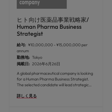
ヒト向け医薬品事業戦略家/
Human Pharma Business
Strategist
給与:
¥10,000,000 - ¥15,000,000 per
annum
勤務地:
Tokyo
掲載日:
2026年6月26日
A global pharmaceutical company is looking
for a Human Pharma Business Strategist.
The selected candidate will lead strategic
analysis and initiatives to optimise business
詳しく見る
performance across therapeutic areas.