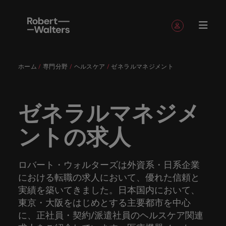
簡単登録
個人情報
ホーム
専門分野
ヘルスケア
ゼネラルマネジメント
English
求人
転職希望
採用担当
お役立ち
会社概要
お問い合
経理/財
転職アド
人材紹介
Eブック＆
当社のス
国内拠点
アウトソ
海外拠点
日本に帰
投資家情
メーカー
転職ア
タレン
ヘルスケ
Japanese
キャリア相談
キャリア相談
キャリア相談
キャリア相談
キャリア相談
キャリア相談
採用担当者の方
採用担当者の方
採用担当者の方
採用担当者の方
採用担当者の方
採用担当者の方
者
者
コンテン
わせ
務
バイス
ホワイト
トーリー
ーシング
国して働
報
（電気/
ドバイ
ト・アド
ア
ログイン
マイ・アプリケーション
求人
各業界の
ロバー
正社員採
東京
アフリカ
ツ
ペーパー
くなら
電子/機
ス
バイザリ
ゼネラルマネジメ
各業界のスペシャリストがあなたの声に耳を傾け、
経理/財務
外資系・
当社の歴
ロバー
ヘルスケ
用
スペシャ
45以上の
当社は各
ト・ウォ
当社はグ
採用代行
ロ
械）
ー
フォローする
保存済みの求人情報とアラート
分野につ
日系グロ
史やミッ
大阪
オーストラリア
ト・ウォ
ア分野に
国内のグローバル企業からベンチャー企業まで、さ
最新の調査
あなたの
あなたの
（RPO）
リストが
業界に精
企業のニ
採用担当
ルターズ
ローバル
転職希望者
バ
ントの求人
いてご紹
ーバル企
エグゼク
ション・
ルター
ついてご
やレポー
海外経験
キャリア
まざまな企業にご紹介します。共にキャリアの新た
メーカー
あなたの
通したプ
ーズに合
者や転職
は「企
でありな
45以上の業界に精通したプロが、正社員、派遣社
マーケッ
ー
ベルギー
介しま
業への
ティブサ
価値観を
ズ・グル
紹介しま
ト、知見を
アウトソ
を日本で
をサポー
（電気/電
な一章を開きましょう。
サインアウト
ト・イン
声に耳を
ロが、正
った迅速
希望者の
業」そし
がら、日
員、契約社員など雇用形態を問わず、あなたのスキ
ト・
す。
『転職ア
ーチ
ご紹介し
ープの最
す。
採用担当者
ご紹介しま
ーシング
活かして
トしま
子/機械）
テリジェ
カナダ
傾け、国
社員、派
かつ効率
方に向け
て「働く
本に根ざ
ルが活きる場所へと導きます。
ウ
ドバイ
ます。
新の投資
す。
みません
す。
当社は各企業のニーズに合った迅速かつ効率的な採
求人を見る
分野につ
ロバート・ウォルターズは外資系・日系企業
ンス
インター
内のグロ
遣社員、
的な採用
た最新情
人」のス
したビジ
ス』を掲
家情報を
ォ
か？
いてご紹
用ソリューションを提供しており、国内のグローバ
チリ
における転職の求人において、優れた信頼と
お役立ちコンテンツ
詳しく見る
ナショナ
載してお
ご覧いた
ーバル企
契約社員
ソリュー
報や市場
トーリー
ネスを展
ル
介しま
人材育成
ル企業からベンチャー企業まで、さまざまな企業よ
ポッドキ
採用ア
採用担当者や転職希望者の方に向けた最新情報や市
実績を築いてきました。日本国内において、
ル・キャ
ります。
だけま
業からベ
など雇用
ションを
トレン
を大切に
開してい
経理/財務
す。
タ
中国
り高い信頼を獲得しています。各種サービスやリソ
ャスト
ドバイ
リア・マ
場トレンド、アイデアをお届けします。
東京・大阪をはじめとする主要都市を中心
す。
会社概要
女性リー
ンチャー
形態を問
提供して
ド、アイ
していま
ます。ぜ
ー
転職アドバイス
ースをぜひご覧ください。
ネジメン
ス
に、正社員・契約/派遣社員のヘルスケア関連
フランス
ダーシッ
ロバート・ウォルターズは「企業」そして「働く
ビジネスリ
キャリア
お知り合
企業ま
わず、あ
おり、国
デアをお
す。
ひ採用に
ズ
人事
金融
法務/コ
すべて見る
ト
メーカー（電気/電子/機械）
プ推進プ