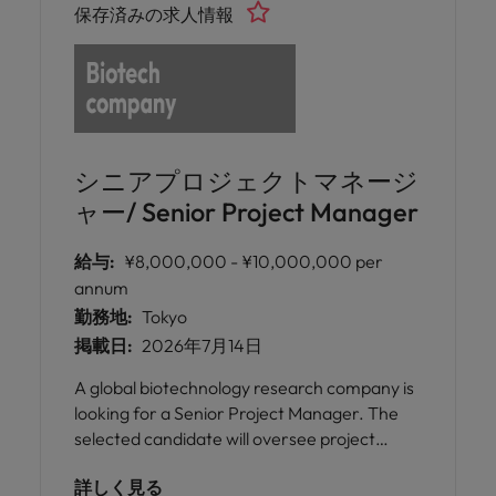
保存済みの求人情報
シニアプロジェクトマネージ
ャー/ Senior Project Manager
給与:
¥8,000,000 - ¥10,000,000 per
annum
勤務地:
Tokyo
掲載日:
2026年7月14日
A global biotechnology research company is
looking for a Senior Project Manager. The
selected candidate will oversee project
delivery, client relationships, cross-functional
詳しく見る
teams, financial performance, quality, and