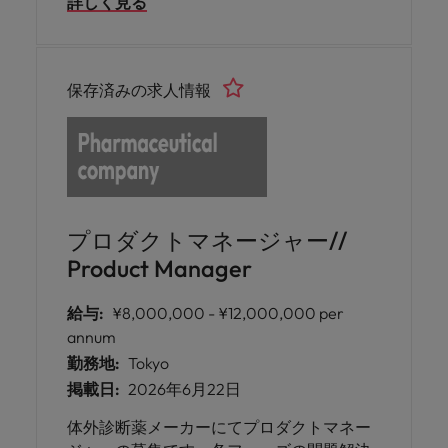
詳しく見る
strategy, oversee execution of
communication initiatives, and drive
employee engagement through data-
driven, high-quality communication
保存済みの求人情報
practices.
プロダクトマネージャー//
Product Manager
給与:
¥8,000,000 - ¥12,000,000 per
annum
勤務地:
Tokyo
掲載日:
2026年6月22日
体外診断薬メーカーにてプロダクトマネー