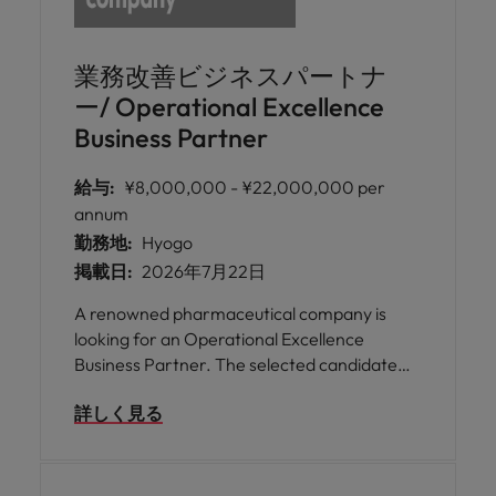
業務改善ビジネスパートナ
ー/ Operational Excellence
Business Partner
給与:
¥8,000,000 - ¥22,000,000 per
annum
勤務地:
Hyogo
掲載日:
2026年7月22日
A renowned pharmaceutical company is
looking for an Operational Excellence
Business Partner. The selected candidate
will advance site-wide Lean initiatives, lead
詳しく見る
improvement projects, and strengthen
operational performance across
manufacturing, quality, and safety.