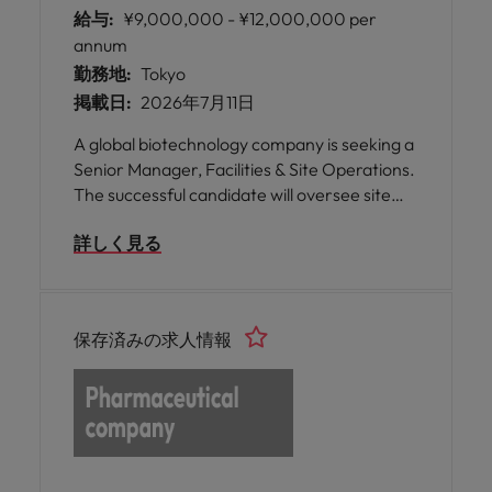
給与:
¥9,000,000 - ¥12,000,000 per
annum
勤務地:
Tokyo
掲載日:
2026年7月11日
A global biotechnology company is seeking a
Senior Manager, Facilities & Site Operations.
The successful candidate will oversee site
operations, facilities management, and
詳しく見る
strategic projects to ensure compliance,
efficiency, and business continuity. This is a
hybrid role.
保存済みの求人情報