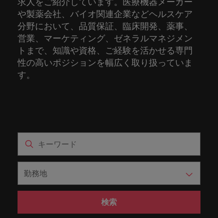
求人をご紹介しています。医療機器メーカー
ーダーや採
パートナ
多様性、
人」のストーリーを大切にしています。
効果的な
相談
い紹介キ
で、さま
なたのス
内のグロ
届けしま
関してご
詳しく見る
で
お問い合わせ
ンプライ
ドイツ
ログラム
詳しく見
人事分野
用のエキス
金融分野
日本に帰国して働くなら
や製薬会社、バイオ関連企業などヘルスケア
採用活動
ーシップ
平等性、
派遣・契
ャンペー
ざまな企
キルが活
ーバル企
す。
相談くだ
働
当社はグローバルでありながら、日本に根ざしたビ
アンス
あなたの
について
パートを招
について
詳しく見る
る
を行うた
約社員採
分野において、品質保証、臨床開発、薬事、
インクル
Eブック＆ホワイトペーパー
ン
ヘルスケア
業にご紹
きる場所
業からベ
さい。
香港
く
ジネスを展開しています。ぜひ採用に関してご相談
将来のキ
当社がパ
人材紹介
ご紹介し
いたポッド
ご紹介し
めのリソ
すべて見
用
法務/コン
ージョン
営業、マーケティング、ゼネラルマネジメン
介しま
へと導き
ンチャー
ャリアを
ートナー
ください。
キャリア相談
ます。
キャストシ
ます。
ロバー
ースやア
プライア
る
国内拠点
インドネシア
ロ
トまで、知識や資格、ご経験を活かせる専門
す。共に
ます。
企業ま
プロに相
シップを
リーズ
当社のストーリー
ト・ウォ
多様性や
ドバイス
転職アドバイス
正社員採用
派遣・契約社員採用
ンス分野
人事
問い合わ
バ
国内拠点問い合わせ先
談しませ
結んでい
性の高いポジションを幅広く取り扱っていま
キャリア
で、さま
「Powering
ルターズ
平等性が
をご紹介
アイルランド
について
詳しく見
せ先
ー
お知り合い紹介キャンペーン
んか？
る人々や
Potential」
の新たな
ざまな企
す。
にお知り
大切にさ
します。
ご紹介し
エグゼクティブサーチ
ト・
る
投資家情報
組織につ
をお楽しみ
ポッドキャスト
イタリア
合いを紹
れ、すべ
金融
一章を開
業より高
ます。
国内拠点
いてご紹
ウ
ください。
介して転
ての人が
きましょ
い信頼を
インターナショナル・
給与調査
介しま
インド
ォ
職をサポ
尊重され
キャリア・マネジメン
う。
獲得して
パートナーシップ
マーケテ
サプライ
営業
東京
す。
大阪
採用アドバイス
法務/コンプライアンス
ル
ートしま
る環境作
ト
ウェビナ
給与調
います。
日本
ィング
チェー
せんか？
りのため
タ
求人を見
営業分野
当社の専門分野
ー
査
各種サー
ン/物流/
に当社は
海外拠点
ー
アウトソーシング
について
多様性、平等性、インクルージョン
る
マーケテ
マレーシア
ウェビナー
マーケティング
ビスやリ
取り組ん
購買
業界の専門
あなたの
ズ・
ご紹介し
ィング分
給与調査
当社の専
ソースを
でいま
家が情報や
業界の採
英文履歴書メーカー
ます。
ジ
アフリカ
メキシコ
野につい
メキシコ
採用代行（RPO）
門分野
アウトソーシング
サプライ
す。
ぜひご覧
あなたの
最新のトレ
用・給与
企業と転職者ストーリー
給与調査
てご紹介
ャ
サプライチェーン/物流/購買
チェーン/
業界の採
ンドをシェ
動向を詳
くださ
ニュージーランド
経理/財務
オーストラリア
します。
ニュージーランド
パ
物流/購買
タレント・アドバイザリー
用・給与
アします。
しく解説
から金
転職アドバイス
い。
企業と転
ESG・社
ン
分野につ
ESG・社会貢献への取り組み
動向を詳
フィリピン
します。
融、人
営業
ベルギー
検索
フィリピン
MBAホルダーのキャリア形成につい
職者スト
会貢献へ
いてご紹
で
しく解説
採用アドバイス
詳しく見
マーケット・インテリ
事、マー
女性リーダーシップ推
て
介しま
ーリー
の取り組
働
ポルトガル