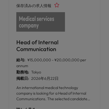
保存済みの求人情報
Head of Internal
Communication
給与:
¥15,000,000 - ¥20,000,000 per
annum
勤務地:
Tokyo
掲載日:
2026年6月22日
An international medical technology
company is looking for a Head of Internal
Communications. The selected candidate
will lead the global internal communications