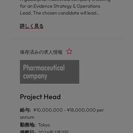
for an Evidence Strategy & Operations
Lead. The chosen candidate will lead
evidence strategy and operations to deliver
詳しく見る
high-quality studies and support product
lifecycle objectives.
保存済みの求人情報
Project Head
給与:
¥10,000,000 - ¥18,000,000 per
annum
勤務地:
Tokyo
掲載日:
2026年7月11日