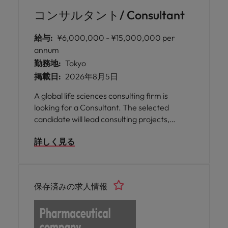
コンサルタント/ Consultant
給与:
¥6,000,000 - ¥15,000,000 per
annum
勤務地:
Tokyo
掲載日:
2026年8月5日
A global life sciences consulting firm is
looking for a Consultant. The selected
candidate will lead consulting projects,
deliver high-impact analysis, and support
詳しく見る
business growth initiative. This is a hybrid
role.
保存済みの求人情報