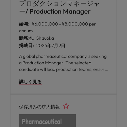
プロダクションマネージャ
ー/ Production Manager
給与:
¥6,000,000 - ¥8,000,000 per
annum
勤務地:
Shizuoka
掲載日:
2026年7月9日
A global pharmaceutical company is seeking
a Production Manager. The selected
candidate will lead production teams, ensure
GMP compliance, and drive operational
詳しく見る
efficiency and continuous improvement
initiatives.
保存済みの求人情報