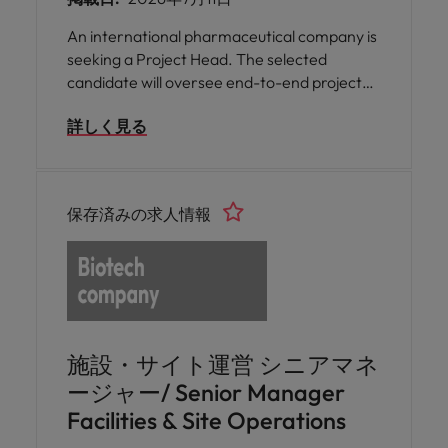
An international pharmaceutical company is
seeking a Project Head. The selected
candidate will oversee end-to-end project
management from early development
詳しく見る
through product launch, aligning strategies
across global and local levels.
保存済みの求人情報
施設・サイト運営 シニアマネ
ージャー/ Senior Manager
Facilities & Site Operations