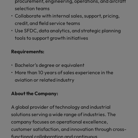
します。
procurement, engineering, operations, and aircraft
ジェンス
ケティン
進プログラム
「体験」で差がつく時代の採用戦略
る
カナダ
ポルトガル
す。
よくあるご質問
み
き
IT
グ、ITに
selection teams
ロバー
シンガポール
ま
いたるま
人材育成
転職アドバイス
ト・ウォ
Collaborate with internal sales, support, pricing,
チリ
当社は
シンガポール
せ
IT
税務/監
エネルギ
で、多岐
ルターズ
英国大学院卒トップリーダーに学ぶ
ESG活動
credit, and field service teams
採用アドバイス
韓国
税務/監査保証
ん
にわたる
査保証
ー
は「企
を通して
中国
韓国
グローバルキャリア
Use SFDC, data analytics, and strategic planning
採用・転職市場動向2026：サプラ
IT分野に
専門分野
か？
業」そし
スペイン
世界中の
ついてご
tools to support growth initiatives
イチェーン、物流、購買
税務/監査
エネルギ
を取り扱
て「働く
人々や環
フランス
スペイン
エネルギー
紹介しま
保証分野
ー分野に
転職アドバイス
っていま
人」のス
スイス
境に貢献
す。
Requirements
:
について
ついてご
女性管理職を取り巻く現状と求めら
す。
詳
トーリー
していま
採用アドバイス
ドイツ
スイス
ご紹介し
紹介しま
台湾
れる人物像とは？管理職になるメリ
を大切に
し
す。
デジタル
採用・転職市場動向2026：エネル
ます。
す。
Bachelor’s degree or equivalent
していま
ットも紹介
く
香港
英文履歴
台湾
ギー、インフラ
タイ
More than 10 years of sales experience in the
す。
見
書メーカ
aviation or related industry
デジタル
リテー
化学
リテール/小売
インドネシア
タイ
る
オランダ
ー
ル/小売
ロバート・ウォルターズで働く
よくある
デジタル
化学分野
About the Company:
フォーム
アイルランド
中東
オランダ
ご質問
分野につ
について
リテール/
化学
ロバート・ウォルターズ・ジャパンで
に簡単入
いてご紹
ご紹介し
小売分野
A global provider of technology and industrial
働きませんか？
力をする
マイアカ
イギリス
イタリア
中東
介しま
ます。
について
solutions serving a wide range of industries. The
だけで、
ウントに
す。
自動車
ご紹介し
アメリカ
詳しく見る
英文履歴
関するよ
company focuses on operational excellence,
インド
イギリス
ます。
書を作る
くある質
customer satisfaction, and innovation through cross-
ベトナム
ことがで
問をご覧
日本
アメリカ
秘書/ビジネスサポート
functional collaboration and continuous