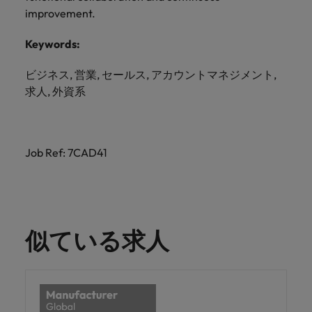
きます。
くださ
自動車
秘書/ビ
M&A ア
improvement.
い。
ジネスサ
ドバイザ
マレーシア
ベトナム
自動車分
M&A アドバイザリー & コンサルティング
ポート
リー & コ
Keywords:
野につい
ンサルテ
てご紹介
秘書/ビジ
ィング
します。
ビジネス, 営業, セールス, アカウントマネジメント,
ネスサポ
求人, 外資系
ート分野
M&A アド
について
バイザリ
ご紹介し
ー & コン
ます。
サルティ
Job Ref: 7CAD41
ング分野
について
ご紹介し
ます。
似ている求人