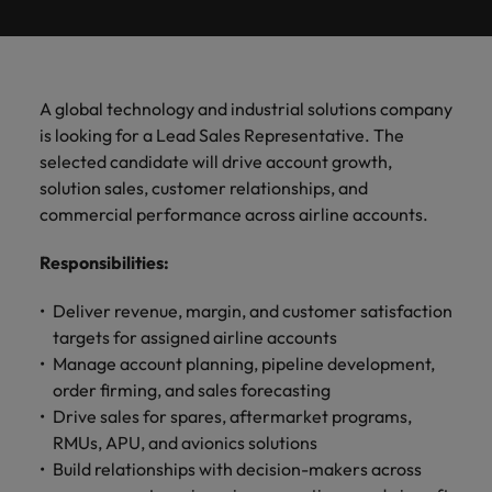
ーダーや採
パートナ
多様性、
人」のストーリーを大切にしています。
効果的な
相談
い紹介キ
で、さま
なたのス
内のグロ
届けしま
関してご
詳しく見る
で
お問い合わせ
ンプライ
ドイツ
ログラム
詳しく見
人事分野
用のエキス
金融分野
日本に帰国して働くなら
採用活動
ーシップ
平等性、
派遣・契
ャンペー
ざまな企
キルが活
ーバル企
す。
相談くだ
働
当社はグローバルでありながら、日本に根ざしたビ
アンス
あなたの
について
パートを招
について
詳しく見る
る
を行うた
約社員採
インクル
Eブック＆ホワイトペーパー
ン
ヘルスケア
業にご紹
きる場所
業からベ
さい。
香港
く
ジネスを展開しています。ぜひ採用に関してご相談
将来のキ
当社がパ
人材紹介
ご紹介し
いたポッド
ご紹介し
めのリソ
すべて見
用
法務/コン
ージョン
介しま
へと導き
ンチャー
ャリアを
ートナー
ください。
キャリア相談
ます。
キャストシ
ます。
ロバー
ースやア
プライア
る
国内拠点
インドネシア
ロ
A global technology and industrial solutions company
す。共に
ます。
企業ま
プロに相
シップを
リーズ
当社のストーリー
ト・ウォ
多様性や
ドバイス
転職アドバイス
正社員採用
派遣・契約社員採用
ンス分野
人事
問い合わ
バ
is looking for a Lead Sales Representative. The
国内拠点問い合わせ先
談しませ
結んでい
キャリア
で、さま
「Powering
ルターズ
平等性が
をご紹介
アイルランド
について
詳しく見
せ先
ー
お知り合い紹介キャンペーン
selected candidate will drive account growth,
んか？
る人々や
Potential」
の新たな
ざまな企
にお知り
大切にさ
します。
ご紹介し
エグゼクティブサーチ
ト・
る
投資家情報
組織につ
solution sales, customer relationships, and
をお楽しみ
ポッドキャスト
イタリア
合いを紹
れ、すべ
金融
一章を開
業より高
ます。
国内拠点
いてご紹
ウ
ください。
commercial performance across airline accounts.
介して転
ての人が
きましょ
い信頼を
インターナショナル・
給与調査
介しま
インド
ォ
職をサポ
尊重され
キャリア・マネジメン
う。
獲得して
パートナーシップ
マーケテ
サプライ
営業
東京
す。
大阪
採用アドバイス
法務/コンプライアンス
ル
ートしま
る環境作
Responsibilities
:
ト
ウェビナ
給与調
います。
日本
ィング
チェー
せんか？
りのため
タ
求人を見
営業分野
当社の専門分野
ー
査
各種サー
ン/物流/
に当社は
海外拠点
ー
Deliver revenue, margin, and customer satisfaction
アウトソーシング
について
多様性、平等性、インクルージョン
る
マーケテ
マレーシア
ウェビナー
マーケティング
ビスやリ
取り組ん
購買
業界の専門
あなたの
ズ・
ご紹介し
targets for assigned airline accounts
ィング分
給与調査
当社の専
ソースを
でいま
家が情報や
業界の採
英文履歴書メーカー
ます。
ジ
アフリカ
メキシコ
野につい
メキシコ
Manage account planning, pipeline development,
採用代行（RPO）
門分野
アウトソーシング
サプライ
す。
ぜひご覧
あなたの
最新のトレ
用・給与
企業と転職者ストーリー
給与調査
てご紹介
ャ
サプライチェーン/物流/購買
order firming, and sales forecasting
チェーン/
業界の採
ンドをシェ
動向を詳
くださ
ニュージーランド
経理/財務
オーストラリア
します。
ニュージーランド
パ
物流/購買
Drive sales for spares, aftermarket programs,
タレント・アドバイザリー
用・給与
アします。
しく解説
から金
転職アドバイス
い。
企業と転
ESG・社
ン
分野につ
RMUs, APU, and avionics solutions
ESG・社会貢献への取り組み
動向を詳
フィリピン
します。
融、人
営業
ベルギー
フィリピン
MBAホルダーのキャリア形成につい
職者スト
会貢献へ
いてご紹
で
Build relationships with decision-makers across
しく解説
採用アドバイス
詳しく見
マーケット・インテリ
事、マー
女性リーダーシップ推
て
介しま
ーリー
の取り組
働
ポルトガル