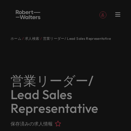
簡単登録
個人情報
ホーム
求人検索
営業リーダー/ Lead Sales Representative
English
求人
転職希望
採用担当
お役立ち
会社概要
お問い合
経理/財
転職アド
人材紹介
Eブック＆
当社のス
国内拠点
アウトソ
海外拠点
日本に帰
投資家情
メーカー
転職ア
タレン
ヘルスケ
Japanese
キャリア相談
キャリア相談
キャリア相談
キャリア相談
キャリア相談
キャリア相談
採用担当者の方
採用担当者の方
採用担当者の方
採用担当者の方
採用担当者の方
採用担当者の方
者
者
コンテン
わせ
務
バイス
ホワイト
トーリー
ーシング
国して働
報
（電気/
ドバイ
ト・アド
ア
ログイン
マイ・アプリケーション
求人
各業界の
ロバー
正社員採
東京
アフリカ
ツ
ペーパー
くなら
電子/機
ス
バイザリ
各業界のスペシャリストがあなたの声に耳を傾け、
経理/財務
外資系・
当社の歴
ロバー
ヘルスケ
用
スペシャ
45以上の
当社は各
ト・ウォ
当社はグ
採用代行
ロ
械）
ー
フォローする
保存済みの求人情報とアラート
分野につ
日系グロ
史やミッ
大阪
オーストラリア
ト・ウォ
ア分野に
国内のグローバル企業からベンチャー企業まで、さ
最新の調査
あなたの
あなたの
（RPO）
リストが
業界に精
企業のニ
採用担当
ルターズ
ローバル
転職希望者
バ
いてご紹
ーバル企
エグゼク
ション・
ルター
ついてご
やレポー
海外経験
キャリア
まざまな企業にご紹介します。共にキャリアの新た
営業リーダー/
メーカー
あなたの
通したプ
ーズに合
者や転職
は「企
でありな
45以上の業界に精通したプロが、正社員、派遣社
マーケッ
ー
ベルギー
介しま
業への
ティブサ
価値観を
ズ・グル
紹介しま
ト、知見を
アウトソ
を日本で
をサポー
（電気/電
な一章を開きましょう。
サインアウト
ト・イン
声に耳を
ロが、正
った迅速
希望者の
業」そし
がら、日
員、契約社員など雇用形態を問わず、あなたのスキ
ト・
す。
『転職ア
ーチ
ご紹介し
ープの最
す。
採用担当者
ご紹介しま
ーシング
活かして
トしま
子/機械）
Lead Sales
テリジェ
カナダ
傾け、国
社員、派
かつ効率
方に向け
て「働く
本に根ざ
ルが活きる場所へと導きます。
ウ
ドバイ
ます。
新の投資
す。
みません
す。
当社は各企業のニーズに合った迅速かつ効率的な採
求人を見る
分野につ
ンス
インター
内のグロ
遣社員、
的な採用
た最新情
人」のス
したビジ
ス』を掲
家情報を
ォ
か？
いてご紹
用ソリューションを提供しており、国内のグローバ
チリ
お役立ちコンテンツ
Representative
詳しく見る
ナショナ
載してお
ご覧いた
ーバル企
契約社員
ソリュー
報や市場
トーリー
ネスを展
ル
介しま
人材育成
ル企業からベンチャー企業まで、さまざまな企業よ
ポッドキ
採用ア
採用担当者や転職希望者の方に向けた最新情報や市
ル・キャ
ります。
だけま
業からベ
など雇用
ションを
トレン
を大切に
開してい
経理/財務
す。
タ
中国
り高い信頼を獲得しています。各種サービスやリソ
ャスト
ドバイ
リア・マ
場トレンド、アイデアをお届けします。
す。
会社概要
女性リー
ンチャー
形態を問
提供して
ド、アイ
していま
ます。ぜ
ー
転職アドバイス
ースをぜひご覧ください。
ネジメン
ス
保存済みの求人情報
フランス
ダーシッ
ロバート・ウォルターズは「企業」そして「働く
ビジネスリ
キャリア
お知り合
企業ま
わず、あ
おり、国
デアをお
す。
ひ採用に
ズ
人事
金融
法務/コ
すべて見る
ト
メーカー（電気/電子/機械）
プ推進プ